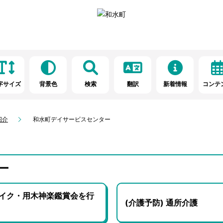
字サイズ
背景色
検索
翻訳
新着情報
コンテ
紹介
和水町デイサービスセンター
ー
イク・用木神楽鑑賞会を行
(介護予防) 通所介護