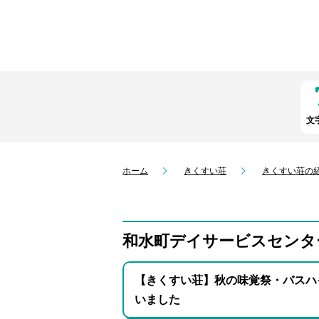
文
ホーム
きくすい荘
きくすい荘の
和水町デイサービスセンタ
【きくすい荘】秋の味覚祭・バスハ
いました