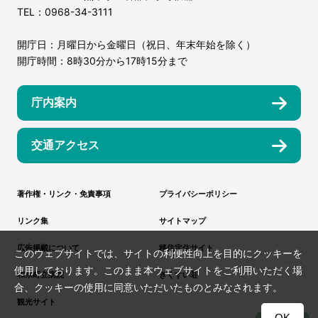
TEL：0968-34-3111
開庁日：月曜日から金曜日（祝日、年末年始を除く）
開庁時間：8時30分から17時15分まで
庁内案内
交通アクセス
著作権・リンク・免責事項
プライバシーポリシー
リンク集
サイトマップ
広告掲載について
移住定住サイト
このウェブサイトでは、サイトの利便性向上を目的にクッキーを
使用しております。このまま本ウェブサイトをご利用いただく場
和水町立病院
きくすい荘
合、クッキーの使用に同意いただいたものとみなされます。
観光サイト
OK