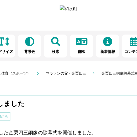
字サイズ
背景色
検索
翻訳
新着情報
コンテ
会体育（スポーツ）
マラソンの父・金栗四三
金栗四三銅像除幕式
しました
立した金栗四三銅像の除幕式を開催しました。