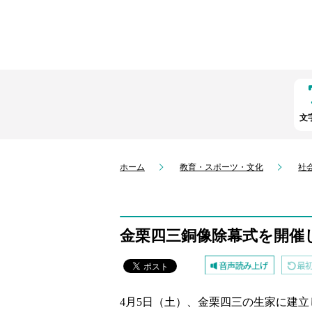
文
ホーム
教育・スポーツ・文化
社
金栗四三銅像除幕式を開催
4
月5日（土）、金栗四三の生家に建