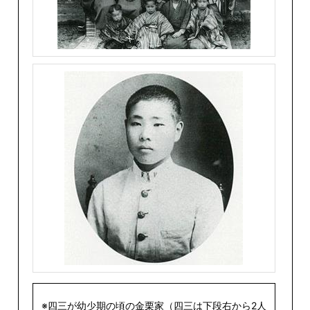
※四三が幼少期の頃の金栗家（四三は下段右から2人