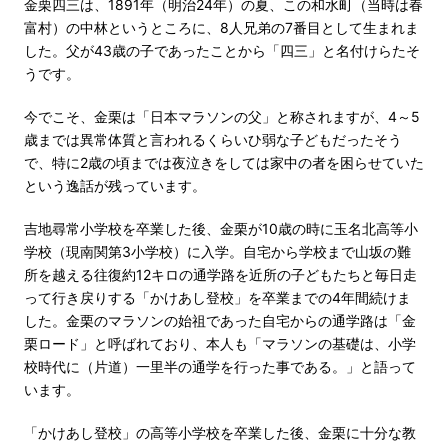
金栗四三は、1891年（明治24年）の夏、この和水町（当時は春
富村）の中林というところに、8人兄弟の7番目として生まれま
した。父が43歳の子であったことから「四三」と名付けらたそ
うです。
今でこそ、金栗は「日本マラソンの父」と称されますが、4～5
歳までは異常体質と言われるくらいひ弱な子どもだったそう
で、特に2歳の頃までは夜泣きをしては家中の者を困らせていた
という逸話が残っています。
吉地尋常小学校を卒業した後、金栗が10歳の時に玉名北高等小
学校（現南関第3小学校）に入学。自宅から学校まで山坂の難
所を越える往復約12キロの通学路を近所の子どもたちと毎日走
って行き戻りする「かけあし登校」を卒業までの4年間続けま
した。金栗のマラソンの始祖であった自宅からの通学路は「金
栗ロード」と呼ばれており、本人も「マラソンの基礎は、小学
校時代に（片道）一里半の通学を行った事である。」と語って
います。
「かけあし登校」の高等小学校を卒業した後、金栗に十分な教