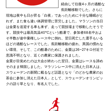
経由して往復4ヶ月の過酷な
長距離移動でした。さらに
現地は夜中も日が昇る「白夜」であったために十分な睡眠がと
れず、また食も違い体調管理に苦労しました。マラソンの当日
は金栗を送迎する車も来ず、走って競技場まで移動したそうで
す。競技中は最高気温40℃という酷暑で、参加者68名中およ
そ半数が途中棄権しレース中に倒れ、翌日死亡した選手もいる
ほどの過酷なレースでした。長距離移動の疲れ、異国の慣れな
い環境、そして、この酷暑のために、金栗は26~27キロ付近で
意識不明となり、近くの農家に保護されました。
金栗が目覚めたのは大会が終わった翌日。金栗はレースを諦め
そのまま帰国しました。マラソンレース中に消えた日本人は、
スウェーデンの新聞に載るなど話題となり「のどかな農家のお
茶会に参加し消えた日本人」として、スウェーデンオリンピッ
クの語り草となり、有名人でした。