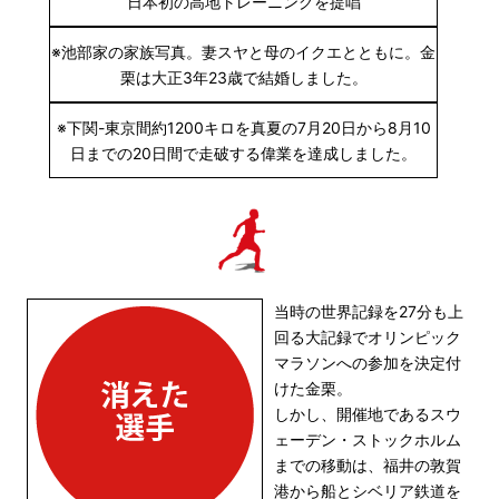
日本初の高地トレーニングを提唱
※池部家の家族写真。妻スヤと母のイクエとともに。金
栗は大正3年23歳で結婚しました。
※下関-東京間約1200キロを真夏の7月20日から8月10
日までの20日間で走破する偉業を達成しました。
当時の世界記録を27分も上
回る大記録でオリンピック
マラソンへの参加を決定付
けた金栗。
しかし、開催地であるスウ
ェーデン・ストックホルム
までの移動は、福井の敦賀
港から船とシベリア鉄道を