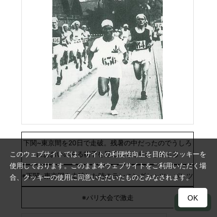
下関~東京間を20日で走破。残暑の中だったのでうしろ
におおいのある帽子を尾道のあたりからかぶる
このウェブサイトでは、サイトの利便性向上を目的にクッキーを
使用しております。このまま本ウェブサイトをご利用いただく場
※下関~東京間を走破した時のランニングシャツ・パンツ
合、クッキーの使用に同意いただいたものとみなされます。
※パリ大会で激走
OK
TOP