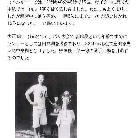
（ベルギー）では、2時間48分45秒で16位。母イクエに宛てた
手紙では「雨ふり寒く皆くるしみました。わたしもよく走りま
したが練習中に足を痛め、一時6位にまで走ったが追い抜かれ
16位になった。」と書いています。
大正13年（1924年）、パリ大会では33歳という年齢ですでに
ランナーとしては円熟期を過ぎており、32.3km地点で意識を失
い途中棄権となりました。帰国後、第一線の選手活動を引退す
るのでした。