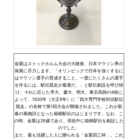
金栗はストックホルム大会の大敗後、日本マラソン界の
発展に尽力します。「オリンピックで日本を強くするに
はマラソン選手の育成すること。一度にたくさんの選手
を作るには、駅伝競走が最適だ。」と駅伝創設を呼び掛
け、それに応じた早大、慶大、明大、東京高師の4校に
よって、1920年（大正9年）に「四大専門学校対抗駅伝
競走」の名称で第1回大会が開催されました。これが新
春の風物詩となった箱根駅伝のはじまりです。なお、こ
の時、金栗は29歳であり、現役中に箱根駅伝を創設した
のでした。
また、最も活躍した人に贈られる「金栗四三杯」。これ