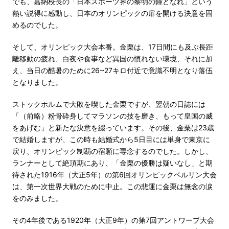
でも、嘉納校長の「日本スポーツ界の黎明の鐘となれ」という
熱い説得に感動し、日本のオリンピックの扉を開ける決意を固
めるのでした。
そして、オリンピック大会本番。金栗は、17日間にも及ぶ長距
離移動の疲れ、白夜や食事など異国の慣れない環境、それに加
え、当日の酷暑のために26~27キロ付近で意識不明となり落伍
となりました。
ストックホルムで大敗を喫した金栗ですが、翌朝の日誌には
「（前略）粉骨砕身してマラソンの技を磨き、もって皇国の威
をあげむ」と新たな決意を綴っています。その後、金栗は23歳
で結婚しますが、この時も結婚式から5日目には単身で東京に
戻り、オリンピック制覇の宿願に専念するのでした。しかし、
ランナーとして絶頂期にあり、「金栗の優勝は疑いなし」と期
待された1916年（大正5年）の第6回オリンピックベルリン大会
は、第一次世界大戦のために中止。この悲運に金栗は無念の涙
をのみました。
その4年後である1920年（大正9年）の第7回アントワープ大会