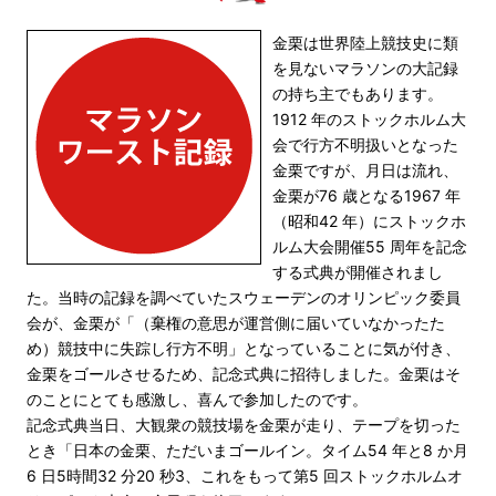
金栗は世界陸上競技史に類
を見ないマラソンの大記録
の持ち主でもあります。
1912 年のストックホルム大
会で行方不明扱いとなった
金栗ですが、月日は流れ、
金栗が76 歳となる1967 年
（昭和42 年）にストックホ
ルム大会開催55 周年を記念
する式典が開催されまし
た。当時の記録を調べていたスウェーデンのオリンピック委員
会が、金栗が「（棄権の意思が運営側に届いていなかったた
め）競技中に失踪し行方不明」となっていることに気が付き、
金栗をゴールさせるため、記念式典に招待しました。金栗はそ
のことにとても感激し、喜んで参加したのです。
記念式典当日、大観衆の競技場を金栗が走り、テープを切った
とき「日本の金栗、ただいまゴールイン。タイム54 年と8 か月
6 日5時間32 分20 秒3、これをもって第5 回ストックホルムオ