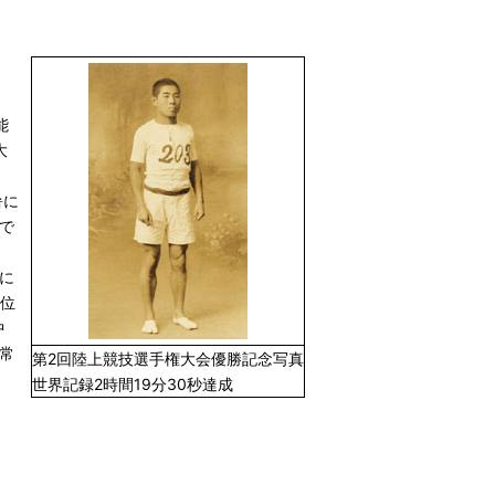
能
大
暑に
で
に
6位
中
常
第2回陸上競技選手権大会優勝記念写真
世界記録2時間19分30秒達成