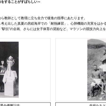
力をすることがすばらしい～
ら教師として教壇に立ち全力で後進の指導にあたります。
考え出した真夏の房総海岸での「耐熱練習」、心肺機能の充実をはか
“駅伝”の企画、さらには女子体育の奨励など、マラソンの競技力向上
選会優勝記念
生徒たちと