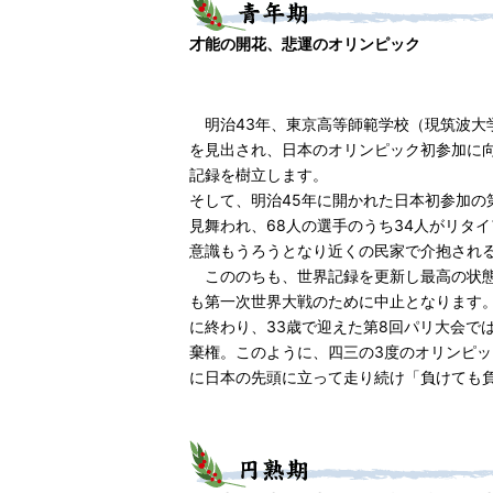
才能の開花、悲運のオリンピック
明治43年、東京高等師範学校（現筑波大
を見出され、日本のオリンピック初参加に向
記録を樹立します。
そして、明治45年に開かれた日本初参加の
見舞われ、68人の選手のうち34人がリタ
意識もうろうとなり近くの民家で介抱され
こののちも、世界記録を更新し最高の状態
も第一次世界大戦のために中止となります。
に終わり、33歳で迎えた第8回パリ大会で
棄権。このように、四三の3度のオリンピ
に日本の先頭に立って走り続け「負けても