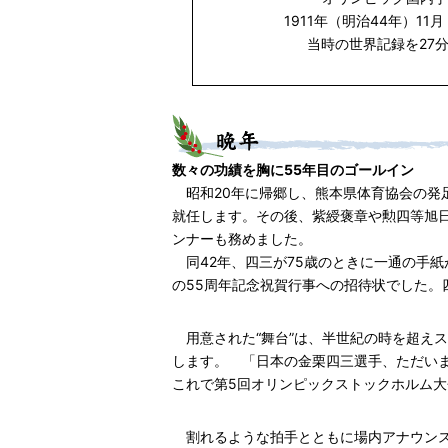
1911年（明治44年）11
当時の世界記録を27
数々の功績を胸に55年目のゴールイン
昭和20年に帰郷し、熊本県体育協会の発
就任します。その後、紫綬褒章や勲四等旭日
ンナーも務めました。
同42年、四三が75歳のときに一通の手紙
の55周年記念祝賀行事への招待状でした。
用意された“舞台”は、半世紀の時を超え
します。 「日本の金栗四三選手、ただいまゴ
これで第5回オリンピックストックホルム
割れるような拍手とともに場内アナウンス