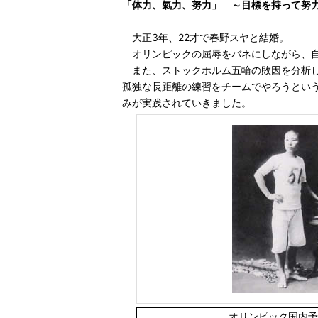
「体力、氣力、努力」 ～目標を持って努
大正3年、22才で春野スヤと結婚。
オリンピックの屈辱をバネにしながら、自
また、ストックホルム五輪の敗因を分析し
孤独な長距離の練習をチームでやろうという
みが実践されていきました。
オリンピック国内予