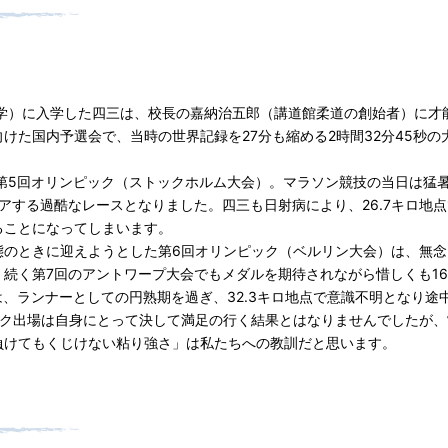
学）に入学した四三は、校長の嘉納治五郎（講道館柔道の創始者）に才
けた国内予選会で、当時の世界記録を27分も縮める2時間32分45秒の
第5回オリンピック（ストックホルム大会）。マラソン競技の当日は猛
イアする過酷なレースとなりました。四三も日射病により、26.7キロ地点
ることになってしまいます。
のときに迎えようとした第6回オリンピック（ベルリン大会）は、無念
続く第7回のアントワープ大会でもメダルを期待されながら惜しくも1
は、ランナーとしての円熟期を過ぎ、32.3キロ地点で意識不明となり途
ック出場は自身にとって決して満足の行く結果とはなりませんでしたが、
負けてもくじけない粘り強さ」は私たちへの教訓だと思います。