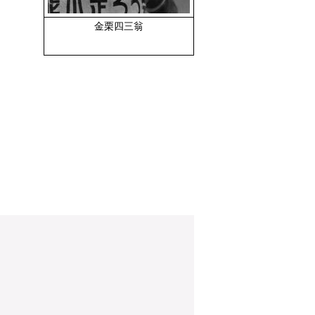
金栗四三翁