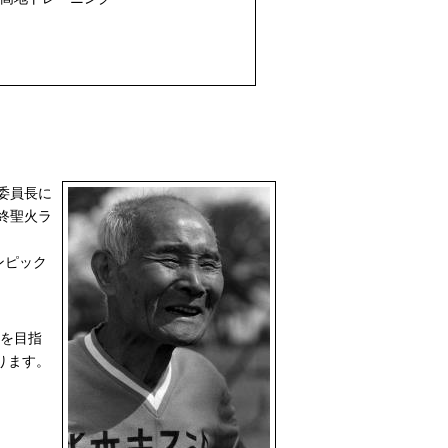
委員長に
終聖火ラ
ンピック
ルを目指
ります。