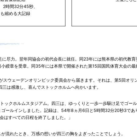
月 2時間32分45秒、
分も縮める大記録
足に尽力。翌年同協会の初代会長に就任。同23年には熊本県の初代教育
小綬章を受章。同35年には本県で開催された第15回国民体育大会の最
がスウェーデンオリンピック委員会から届きます。それは、第5回オリ
四三は感激し、喜んでストックホルムへ向かいます。
ストックホルムスタジアム。四三は、ゆっくりと一歩一歩駆け足でゴー
ールインしました。記録は、54年8ヵ月6日と5時間32分20秒3であ
大会はすべての日程を終了しました。」
が流れたとき、万感の想いが四三の胸をよぎったことでしょう。