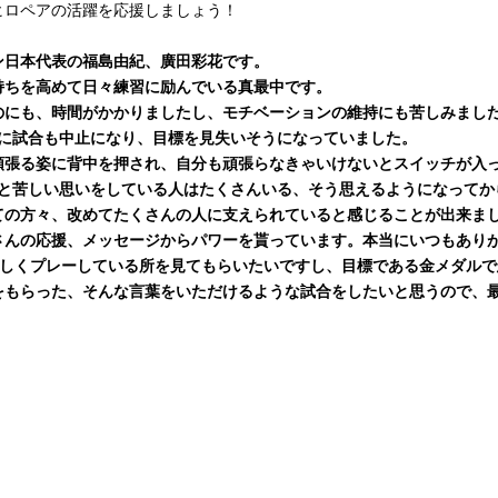
ヒロペアの活躍を応援しましょう！
ン日本代表の福島由紀、廣田彩花です。
持ちを高めて日々練習に励んでいる真最中です。
のにも、時間がかかりましたし、モチベーションの維持にも苦しみまし
々に試合も中止になり、目標を見失いそうになっていました。
頑張る姿に背中を押され、自分も頑張らなきゃいけないとスイッチが入
っと苦しい思いをしている人はたくさんいる、そう思えるようになってか
ての方々、改めてたくさんの人に支えられていると感じることが出来ま
さんの応援、メッセージからパワーを貰っています。本当にいつもあり
楽しくプレーしている所を見てもらいたいですし、目標である金メダル
をもらった、そんな言葉をいただけるような試合をしたいと思うので、