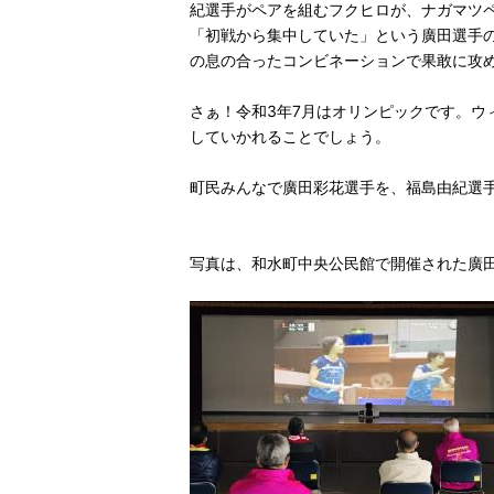
紀選手がペアを組むフクヒロが、ナガマツ
「初戦から集中していた」という廣田選手
の息の合ったコンビネーションで果敢に攻
さぁ！令和3年7月はオリンピックです。
していかれることでしょう。
町民みんなで廣田彩花選手を、福島由紀選
写真は、和水町中央公民館で開催された廣