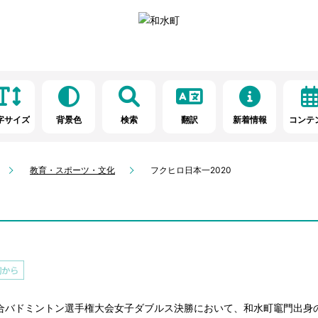
字サイズ
背景色
検索
翻訳
新着情報
コンテ
教育・スポーツ・文化
フクヒロ日本一2020
総合バドミントン選手権大会女子ダブルス決勝において、和水町竈門出身