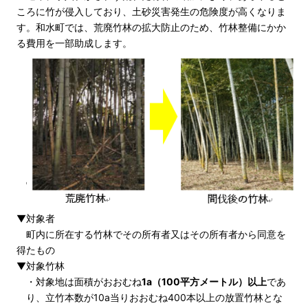
ころに竹が侵入しており、土砂災害発生の危険度が高くなりま
す。和水町では、荒廃竹林の拡大防止のため、竹林整備にかか
る費用を一部助成します。
▼対象者
町内に所在する竹林でその所有者又はその所有者から同意を
得たもの
▼対象竹林
・対象地は面積がおおむね
1a（100平方メートル）以上
であ
り、立竹本数が10a当りおおむね400本以上の放置竹林とな