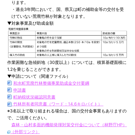
ります。
・過去3年間において、国、県又は町の補助金等の交付を受
けていない荒廃竹林が対象となります。
▼対象事業及び助成金額
作業困難な急傾斜地（30度以上）については、積算基礎面積に
1.2を乗じることができます。
▼申請について（関連ファイル）
和水町荒廃竹林整備事業助成金交付要綱
申請書
町納税状況確認同意書
竹林所有者同意書（ワード：14.6キロバイト）
※3名以上で取り組まれる場合は、国の交付金事業もありますの
で、ご活用ください。
森林・山村多面的機能発揮対策交付金について（林野庁HP）
（外部リンク）