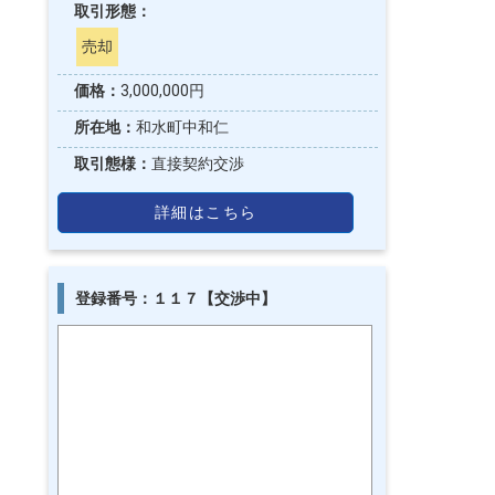
取引形態：
売却
価格：
3,000,000円
所在地：
和水町中和仁
取引態様
：
直接契約交渉
詳細はこちら
登録番号：１１７【交渉中】