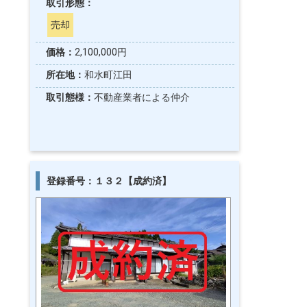
取引形態：
売却
価格：
2,100,000円
所在地：
和水町江田
取引態様
：
不動産業者による仲介
登録番号：１３２【成約済】