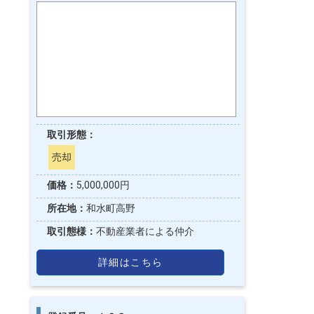
取引形態：
売却
価格：
5,000,000円
所在地：
和水町高野
取引態様
：
不動産業者による仲介
詳細はこちら