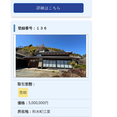
詳細はこちら
登録番号：１３６
取引形態：
売却
価格：
5,000,000円
所在地：
和水町江栗