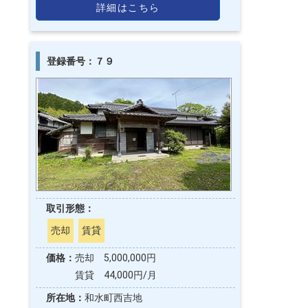
詳細はこちら
登録番号：７９
取引形態：
売却
賃貸
価格：
売却 5,000,000円
賃貸 44,000円/月
所在地：
和水町西吉地