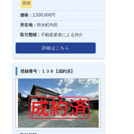
売却
価格：
2,500,000円
所在地：
和水町内田
取引態様
：
不動産業者による仲介
詳細はこちら
登録番号：１３８【成約済】