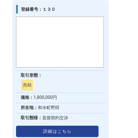
登録番号：１３０
取引形態：
売却
価格：
1,800,000円
所在地：
和水町野田
取引態様
：
直接契約交渉
詳細はこちら