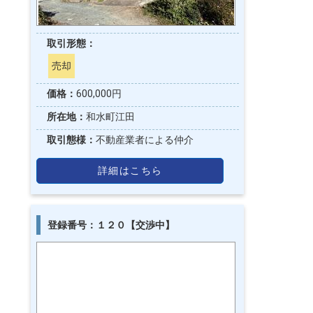
取引形態：
売却
価格：
600,000円
所在地：
和水町江田
取引態様
：
不動産業者による仲介
詳細はこちら
登録番号：１２０【交渉中】