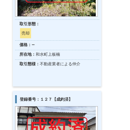
取引形態：
売却
価格：―
所在地：
和水町上板楠
取引態様
：
不動産業者による仲介
登録番号：１２７【成約済】