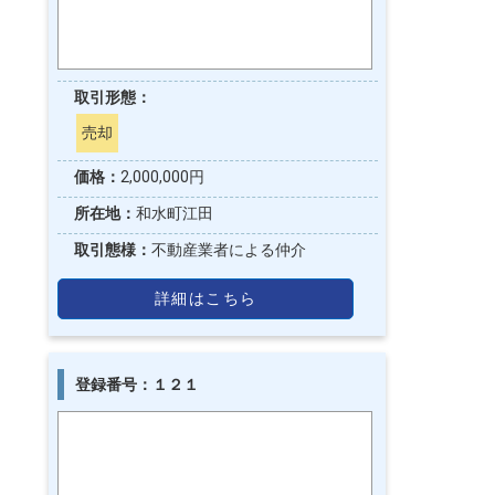
取引形態：
売却
価格：
2,000,000円
所在地：
和水町江田
取引態様
：
不動産業者による仲介
詳細はこちら
登録番号：１２１