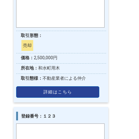
取引形態：
売却
価格：
2,500,000円
所在地：
和水町用木
取引態様
：
不動産業者による仲介
詳細はこちら
登録番号：１２３