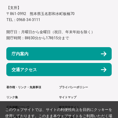
【支所】
〒861-0992 熊本県玉名郡和水町板楠70
TEL：0968-34-3111
開庁日：月曜日から金曜日（祝日、年末年始を除く）
開庁時間：8時30分から17時15分まで
庁内案内
交通アクセス
著作権・リンク・免責事項
プライバシーポリシー
リンク集
サイトマップ
広告掲載について
移住定住サイト
このウェブサイトでは、サイトの利便性向上を目的にクッキーを
使用しております。このまま本ウェブサイトをご利用いただく場
和水町立病院
きくすい荘