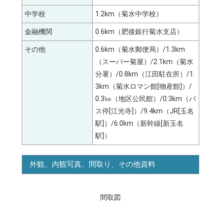
中学校
1.2km（菊水中学校）
金融機関
0.6km（肥後銀行菊水支店）
その他
0.6km（菊水郵便局）/1.3km
（スーパー菊屋）/2.1km（菊水
分署）/0.8km（江田駐在所）/1.
3km（菊水ロマン館[物産館]）/
0.3㎞（地区公民館）/0.3km（バ
ス停[江光寺]）/9.4km（JR[玉名
駅]）/6.0km（新幹線[新玉名
駅]）
外観、内観写真、間取り、その他資料
間取図