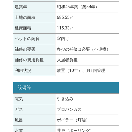
建築年
昭和45年築（築54年）
土地の面積
685.55㎡
延床面積
115.33㎡
ペットの飼育
室内可
補修の要否
多少の補修は必要（小規模）
補修の費用負担
入居者負担
利用状況
放置（10年）、月1回管理
設備等
電気
引き込み
ガス
プロパンガス
風呂
ボイラー（灯油）
水道
井戸（ボーリング）