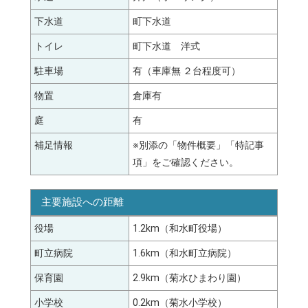
下水道
町下水道
トイレ
町下水道 洋式
駐車場
有（車庫無 ２台程度可）
物置
倉庫有
庭
有
補足情報
※別添の「物件概要」「特記事
項」をご確認ください。
主要施設への距離
役場
1.2km（和水町役場）
町立病院
1.6km（和水町立病院）
保育園
2.9km（菊水ひまわり園）
小学校
0.2km（菊水小学校）