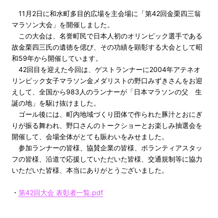
11月2日に和水町多目的広場を主会場に「第42回金栗四三翁
マラソン大会」を開催しました。
この大会は、名誉町民で日本人初のオリンピック選手である
故金栗四三氏の遺徳を偲び、その功績を顕彰する大会として昭
和59年から開催しています。
42回目を迎えた今回は、ゲストランナーに2004年アテネオ
リンピック女子マラソン金メダリストの野口みずきさんをお迎
えして、全国から983人のランナーが「日本マラソンの父 生
誕の地」を駆け抜けました。
ゴール後には、町内地域づくり団体で作られた豚汁とおにぎ
りが振る舞われ、野口さんのトークショーとお楽しみ抽選会を
開催して、会場全体がとても賑わいをみせました。
参加ランナーの皆様、協賛企業の皆様、ボランティアスタッ
フの皆様、沿道で応援していただいた皆様、交通規制等に協力
いただいた皆様、本当にありがとうございました。
・
第42回大会 表彰者一覧.pdf