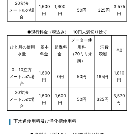
20立法
1,600
1,600
3,575
メートルの場
50円
325円
円
円
円
合
●現行料金（税込み） 10円未満切り捨て
メーター使
ひと月の使用
基本
超過料
用料
消費
合計
水量
料金
金
（20ミリ未
税額
満）
0～10立方
1,600
1,810
メートルの場
0円
50円
165円
円
円
合
20立法
1,600
1,600
3,570
メートルの場
50円
325円
円
円
円
合
下水道使用料及び浄化槽使用料