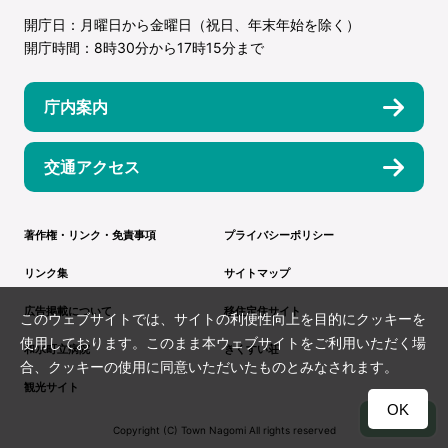
開庁日：月曜日から金曜日（祝日、年末年始を除く）
開庁時間：8時30分から17時15分まで
庁内案内
交通アクセス
著作権・リンク・免責事項
プライバシーポリシー
リンク集
サイトマップ
広告掲載について
移住定住サイト
このウェブサイトでは、サイトの利便性向上を目的にクッキーを
使用しております。このまま本ウェブサイトをご利用いただく場
和水町立病院
きくすい荘
合、クッキーの使用に同意いただいたものとみなされます。
観光サイト
OK
TOP
Copyright (C) Town Nagomi All rights reserved