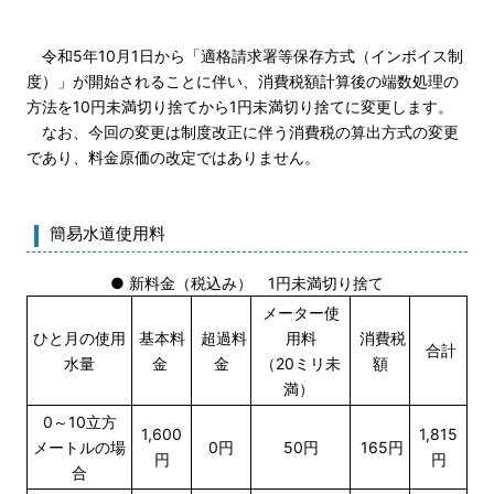
令和5年10月1日から「適格請求署等保存方式（インボイス制
度）」が開始されることに伴い、消費税額計算後の端数処理の
方法を10円未満切り捨てから1円未満切り捨てに変更します。
なお、今回の変更は制度改正に伴う消費税の算出方式の変更
であり、料金原価の改定ではありません。
簡易水道使用料
● 新料金（税込み） 1円未満切り捨て
メーター使
ひと月の使用
基本料
超過料
用料
消費税
合計
水量
金
金
（20ミリ未
額
満）
0～10立方
1,600
1,815
メートルの場
0円
50円
165円
円
円
合