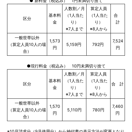
● 新料金（税込み） 1円未満切り捨て
人数割／月
算定人員
基本料
（1人当た
（1人当た
合
区分
金
り）
り）
計
※7人まで
※8人から
一般世帯以外
1,573
7,524
（算定人員10人の場
5,159円
792円
円
円
合）
●現行料金（税込み） 10円未満切り捨て
人数割／月
算定人員
基本料
（1人当た
（1人当た
区分
合 計
金
り）
り）
※7人まで
※8人から
一般世帯以外
1,570
7,460
（算定人員10人の場
5,110円
780円
円
円
合）
※10月請求分（9月使用分）から納付書の表示方法が変更となり