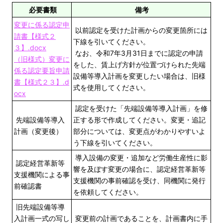
必要書類
備考
変更に係る認定申
以前認定を受けた計画からの変更箇所には
請書【様式２
下線を引いてください。
３】.docx
なお、令和7年3月31日までに認定の申請
（旧様式）変更に
をした、賃上げ方針が位置づけられた先端
係る認定要旨申請
設備等導入計画を変更したい場合は、旧様
書【様式２３】.d
式を使用してください。
ocx
認定を受けた「先端設備等導入計画」を修
先端設備等導入
正する形で作成してください。変更・追記
計画（変更後）
部分については、変更点がわかりやすいよ
う下線を引いてください。
導入設備の変更・追加など労働生産性に影
認定経営革新等
響を及ぼす変更の場合に、認定経営革新等
支援機関による事
支援機関の事前確認を受け、同機関に発行
前確認書
を依頼してください。
旧先端設備等導
入計画一式の写し
変更前の計画であることを、計画書内に手