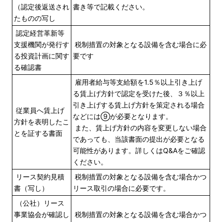
（認定後返送され
書き等で記載ください。
たものの写し
認定経営革新等
支援機関が発行す
税制措置の対象となる設備を含む場合に必
る投資計画に関す
要です
る確認書
雇用者給与等支給額を1.5％以上引き上げ
る賃上げ方針で認定を受けた後、３％以上
引き上げする賃上げ方針を策定される場合
従業員へ賃上げ
などには⑨が必要となります。
方針を表明したこ
また、賃上げ方針の内容を変更しない場合
とを証する書面
であっても、当該書面の提出が必要となる
可能性があります。詳しくはQ&Aをご確認
ください。
リース契約見積
税制措置の対象となる設備を含む場合かつ
書（写し）
リース取引の場合に必要です。
（公社）リース
事業協会が確認し
税制措置の対象となる設備を含む場合かつ