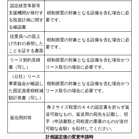
認定経営革新等
支援機関が発行す
税制措置の対象となる設備を含む場合に必
る投資計画に関す
要です。
る確認書
従業員への賃上
税制措置の対象となる設備を含む場合に必
げ方針の表明した
要です。
ことを証する書面
リース契約見積
税制措置の対象となる設備を含む場合かつ
書（写し）
リース取引の場合に必要です。
（公社）リース
事業協会が確認し
税制措置の対象となる設備を含む場合かつ
た固定資産税軽減
リース取引の場合に必要です。
額計算書（写し）
角２サイズ程度のＡ４の認定書を折らず返
送可能なもの。返送用の宛先を記載し、切
返信用封筒
手（申請書類と同程度の重量のものが送付
可能な金額）を貼付してください。
計画認定後の変更申請時