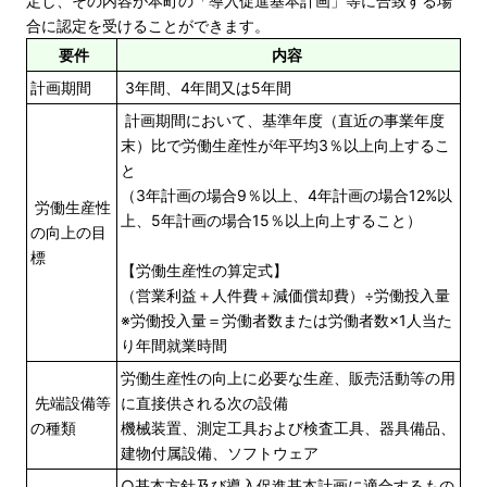
定し、その内容が本町の「導入促進基本計画」等に合致する場
合に認定を受けることができます。
要件
内容
計画期間
3年間、4年間又は5年間
計画期間において、基準年度（直近の事業年度
末）比で労働生産性が年平均3％以上向上するこ
と
（3年計画の場合9％以上、4年計画の場合12%以
労働生産性
上、5年計画の場合15％以上向上すること）
の向上の目
標
【労働生産性の算定式】
（営業利益＋人件費＋減価償却費）÷労働投入量
※労働投入量＝労働者数または労働者数×1人当た
り年間就業時間
労働生産性の向上に必要な生産、販売活動等の用
先端設備等
に直接供される次の設備
の種類
機械装置、測定工具および検査工具、器具備品、
建物付属設備、ソフトウェア
○基本方針及び導入促進基本計画に適合するもの