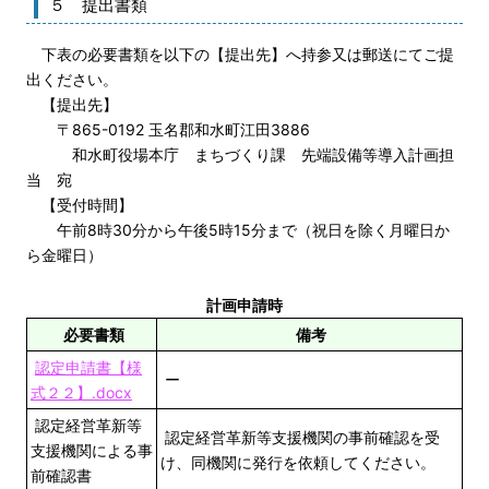
５ 提出書類
下表の必要書類を以下の【提出先】へ持参又は郵送にてご提
出ください。
【提出先】
〒865-0192 玉名郡和水町江田3886
和水町役場本庁 まちづくり課 先端設備等導入計画担
当 宛
【受付時間】
午前8時30分から午後5時15分まで（祝日を除く月曜日か
ら金曜日）
計画申請時
必要書類
備考
認定申請書【様
ー
式２２】.docx
認定経営革新等
認定経営革新等支援機関の事前確認を受
支援機関による事
け、同機関に発行を依頼してください。
前確認書