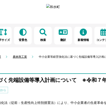
字サイズ
背景色
検索
翻訳
新着情報
コンテ
課
農林商工業
中小企業等経営強化法に基づく先端設備等導入計画
づく先端設備等導入計画について ※令和７
化法（従前：生産性向上特別措置法）により、中小企業者の生産革命