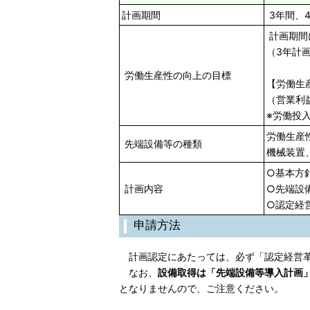
計画期間
3年間、
計画期間
（3年計
労働生産性の向上の目標
【労働生
（営業利
※労働投
労働生産
先端設備等の種類
機械装置
○基本方
計画内容
○先端設
○認定経
申請方法
計画認定にあたっては、必ず「認定経営革
なお、
設備取得は「先端設備等導入計画
となりませんので、ご注意ください。