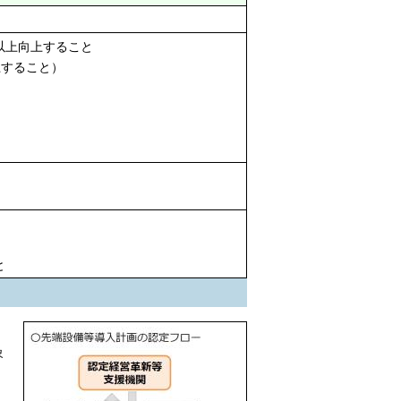
以上向上すること
上すること）
と
象