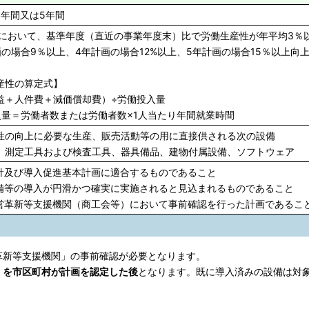
4年間又は5年間
において、基準年度（直近の事業年度末）比で労働生産性が年平均3％
画の場合9％以上、4年計画の場合12%以上、5年計画の場合15％以上向
産性の算定式】
益＋人件費＋減価償却費）÷労働投入量
入量＝労働者数または労働者数×1人当たり年間就業時間
性の向上に必要な生産、販売活動等の用に直接供される次の設備
、測定工具および検査工具、器具備品、建物付属設備、ソフトウェア
針及び導入促進基本計画に適合するものであること
備等の導入が円滑かつ確実に実施されると見込まれるものであること
営革新等支援機関（商工会等）において事前確認を行った計画であるこ
新等支援機関」の事前確認が必要となります。
」を市区町村が計画を認定した後
となります。既に導入済みの設備は対