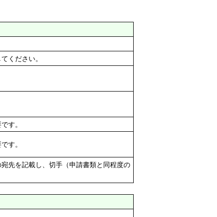
してください。
要です。
要です。
の宛先を記載し、切手（申請書類と同程度の
。