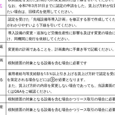
式
なお、令和7年3月31日までに認定の申請をした、賃上げ方針が
たい場合は、旧様式を使用してください。
認定を受けた「先端設備等導入計画」を修正する形で作成してく
がわかりやすいよう下線を引いてください。
導入設備の変更・追加など労働生産性に影響を及ぼす変更の場合
け、同機関に発行を依頼してください。
返
変更前の計画であることを、計画書内に手書き等で記載ください
画
税制措置の対象となる設備を含む場合に必要です
雇用者給与等支給額を1.5％以上引き上げる賃上げ方針で認定を
る
を策定される場合などには⑨が必要となります。
また、賃上げ方針の内容を変更しない場合であっても、当該書面
くはQ&Aをご確認ください。
税制措置の対象となる設備を含む場合かつリース取引の場合に必
産
税制措置の対象となる設備を含む場合かつリース取引の場合に必