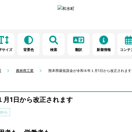
字サイズ
背景色
検索
翻訳
新着情報
コンテ
課
農林商工業
熊本県最低賃金が令和８年１月1日から改正されます
１月1日から改正されます