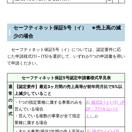
セーフティネット保証5号（イ） ※売上高の減
少の場合
セーフティネット保証5号（イ）については、認定要件に応
じた申請様式(1)～(15)を選択して、いずれか1つの申請書を用い
て申請ください。
セーフティネット保証5号認定申請書様式早見表
通
【認定要件】最近3ヶ月間の売上高等が前年同月比で5%以
常
上減少していること
の
・1つの指定業種に属する事業のみを
様式5-(イ)-(1)（P
様
営んでいる場合
DF：77.1キロバイ
式
・営んでいる複数の事業が全て指定
ト）
業種に属する場合
・主たる事業(最近1年間の売上高等が
様式5-(イ)-(2)