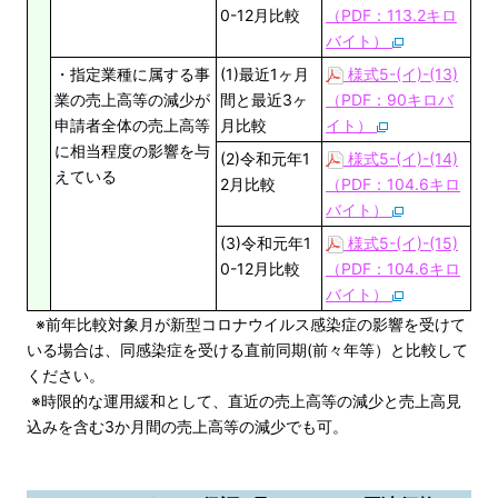
0-12月比較
（PDF：113.2キロ
バイト）
・指定業種に属する事
(1)最近1ヶ月
様式5-(イ)-(13)
業の売上高等の減少が
間と最近3ヶ
（PDF：90キロバ
申請者全体の売上高等
月比較
イト）
に相当程度の影響を与
(2)令和元年1
様式5-(イ)-(14)
えている
2月比較
（PDF：104.6キロ
バイト）
(3)令和元年1
様式5-(イ)-(15)
0-12月比較
（PDF：104.6キロ
バイト）
※前年比較対象月が新型コロナウイルス感染症の影響を受けて
いる場合は、同感染症を受ける直前同期(前々年等）と比較して
ください。
※時限的な運用緩和として、直近の売上高等の減少と売上高見
込みを含む3か月間の売上高等の減少でも可。