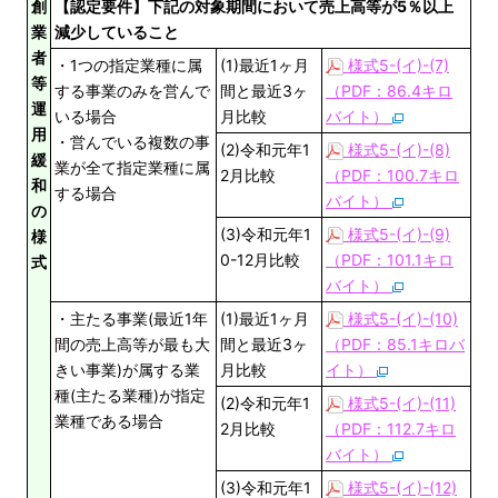
創
【認定要件】下記の対象期間において売上高等が5％以上
業
減少していること
者
・1つの指定業種に属
(1)最近1ヶ月
様式5-(イ)-(7)
等
する事業のみを営んで
間と最近3ヶ
（PDF：86.4キロ
運
いる場合
月比較
バイト）
用
・営んでいる複数の事
(2)令和元年1
様式5-(イ)-(8)
緩
業が全て指定業種に属
2月比較
（PDF：100.7キロ
和
する場合
バイト）
の
(3)令和元年1
様式5-(イ)-(9)
様
0-12月比較
（PDF：101.1キロ
式
バイト）
・主たる事業(最近1年
(1)最近1ヶ月
様式5-(イ)-(10)
間の売上高等が最も大
間と最近3ヶ
（PDF：85.1キロバ
きい事業)が属する業
月比較
イト）
種(主たる業種)が指定
(2)令和元年1
様式5-(イ)-(11)
業種である場合
2月比較
（PDF：112.7キロ
バイト）
(3)令和元年1
様式5-(イ)-(12)