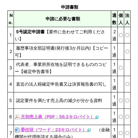
申請書類
N
通
個
法
申請に必要な書類
o.
数
人
人
5号認定申請書
【要件に合わせてご利用くださ
2
1
〇
〇
い】
通
履歴事項全部証明書(発行後3か月以内)【コピー
1
2
〇
可】
通
代表者、事業所所在地を証明できるもののコピ
1
3
〇
ー【確定申告書等】
通
1
4
直近の法人税確定申告書又は決算報告書の写し
〇
通
1
5
認定要件を満たす売上高の減少が分かる資料
〇
〇
通
1
6
月別売上表（PDF：56.2キロバイト）
〇
〇
通
委任状（ワード：23キロバイト）
（金融
1
7
〇
〇
機関が代理申請する場合のみ）
通