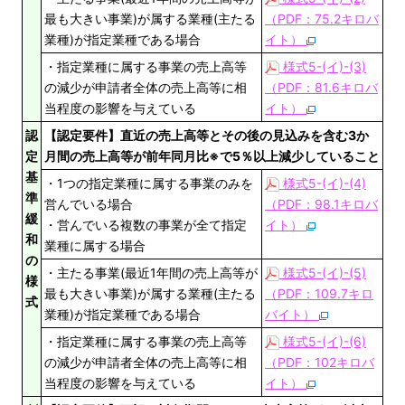
最も大きい事業)が属する業種(主たる
（PDF：75.2キロバ
業種)が指定業種である場合
イト）
・指定業種に属する事業の売上高等
様式5-(イ)-(3)
の減少が申請者全体の売上高等に相
（PDF：81.6キロバ
当程度の影響を与えている
イト）
認
【認定要件】直近の売上高等とその後の見込みを含む3か
定
月間の売上高等が前年同月比※で5％以上減少していること
基
・1つの指定業種に属する事業のみを
様式5-(イ)-(4)
準
営んでいる場合
（PDF：98.1キロバ
緩
・営んでいる複数の事業が全て指定
イト）
和
業種に属する場合
の
・主たる事業(最近1年間の売上高等が
様式5-(イ)-(5)
様
最も大きい事業)が属する業種(主たる
（PDF：109.7キロ
式
業種)が指定業種である場合
バイト）
・指定業種に属する事業の売上高等
様式5-(イ)-(6)
の減少が申請者全体の売上高等に相
（PDF：102キロバ
当程度の影響を与えている
イト）