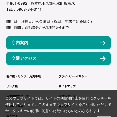
〒861-0992 熊本県玉名郡和水町板楠70
TEL：0968-34-3111
開庁日：月曜日から金曜日（祝日、年末年始を除く）
開庁時間：8時30分から17時15分まで
庁内案内
交通アクセス
著作権・リンク・免責事項
プライバシーポリシー
リンク集
サイトマップ
広告掲載について
移住定住サイト
このウェブサイトでは、サイトの利便性向上を目的にクッキーを
使用しております。このまま本ウェブサイトをご利用いただく場
和水町立病院
きくすい荘
合、クッキーの使用に同意いただいたものとみなされます。
観光サイト