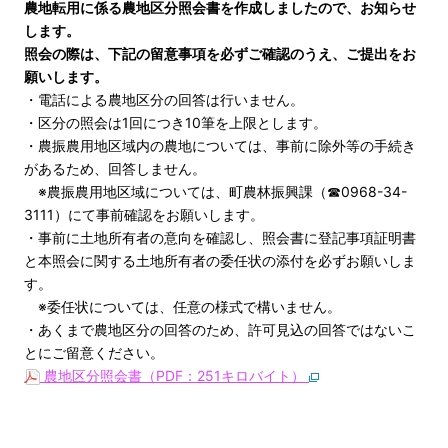
農地転用に係る農地区分照会書を作成しましたので、お知らせ
します。
照会の際は、下記の留意事項を必ずご確認のうえ、ご提出をお
願いします。
・電話による農地区分の回答は行いません。
・区分の照会は1回につき10筆を上限とします。
・農振農用地区域内の農地については、事前に除外等の手続き
があるため、回答しません。
※農振農用地区域については、町農林振興課（☎0968-34-
3111）にて事前確認をお願いします。
・事前に土地所有者の意向を確認し、照会書に登記事項証明書
と本照会に関する土地所有者の委任状の添付を必ずお願いしま
す。
※委任状については、任意の様式で構いません。
・あくまで農地区分の回答のため、許可見込の回答ではないこ
とにご留意ください。
農地区分照会書（PDF：251キロバイト）