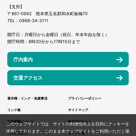
【支所】
〒861-0992 熊本県玉名郡和水町板楠70
TEL：0968-34-3111
開庁日：月曜日から金曜日（祝日、年末年始を除く）
開庁時間：8時30分から17時15分まで
庁内案内
交通アクセス
著作権・リンク・免責事項
プライバシーポリシー
リンク集
サイトマップ
広告掲載について
移住定住サイト
このウェブサイトでは、サイトの利便性向上を目的にクッキーを
使用しております。このまま本ウェブサイトをご利用いただく場
和水町立病院
きくすい荘