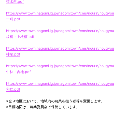
菊水西.pdf
https://www.town.nagomi.lg.jp/nagomitown/cms/nourin/nougyou
十町.pdf
https://www.town.nagomi.lg.jp/nagomitown/cms/nourin/nougyou
板楠・上板楠.pdf
https://www.town.nagomi.lg.jp/nagomitown/cms/nourin/nougyou
神尾.pdf
https://www.town.nagomi.lg.jp/nagomitown/cms/nourin/nougyou
中林・吉地.pdf
https://www.town.nagomi.lg.jp/nagomitown/cms/nourin/nougyou
和仁.pdf
※全９地区において、地域内の農業を担う者等を変更します。
※目標地図は、農業委員会で保管しています。