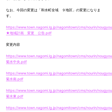
なお、今回の変更は「和水町全域 ９地区」の変更になりま
す。
https://www.town.nagomi.lg.jp/nagomitown/cms/nourin/nougyou
★地域計画 変更 公告.pdf
変更内容
https://www.town.nagomi.lg.jp/nagomitown/cms/nourin/nougyou
菊水中央.pdf
https://www.town.nagomi.lg.jp/nagomitown/cms/nourin/nougyou
菊水南.pdf
https://www.town.nagomi.lg.jp/nagomitown/cms/nourin/nougyou
菊水東.pdf
https://www.town.nagomi.lg.jp/nagomitown/cms/nourin/nougyou