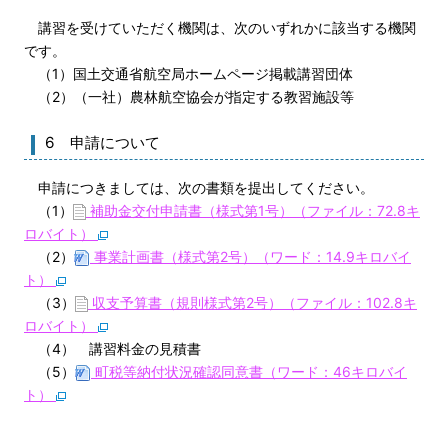
講習を受けていただく機関は、次のいずれかに該当する機関
です。
（1）国土交通省航空局ホームページ掲載講習団体
（2）（一社）農林航空協会が指定する教習施設等
6 申請について
申請につきましては、次の書類を提出してください。
（1）
補助金交付申請書（様式第1号）（ファイル：72.8キ
ロバイト）
（2）
事業計画書（様式第2号）（ワード：14.9キロバイ
ト）
（3）
収支予算書（規則様式第2号）（ファイル：102.8キ
ロバイト）
（4） 講習料金の見積書
（5）
町税等納付状況確認同意書（ワード：46キロバイ
ト）