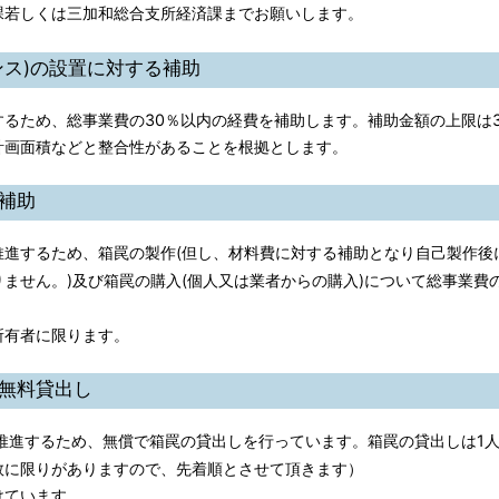
課若しくは三加和総合支所経済課までお願いします。
ンス)の設置に対する補助
るため、総事業費の30％以内の経費を補助します。補助金額の上限は3
画面積などと整合性があることを根拠とします。
補助
進するため、箱罠の製作(但し、材料費に対する補助となり自己製作後
ません。)及び箱罠の購入(個人又は業者からの購入)について総事業費
有者に限ります。
無料貸出し
進するため、無償で箱罠の貸出しを行っています。箱罠の貸出しは1人
数に限りがありますので、先着順とさせて頂きます）
けています。