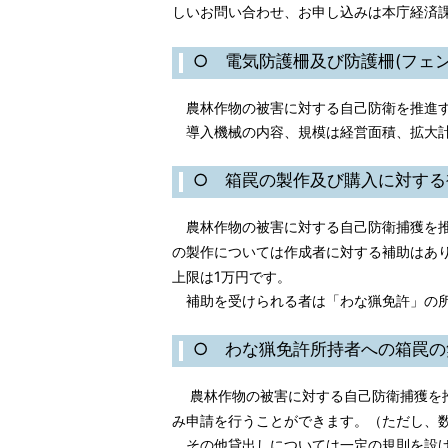
しいお問い合わせ、お申し込みは本庁経済
○ 電気防護柵及び防護柵(フェ
農林作物の被害に対する自己防衛を推進す
導入機械の内容、規模は経営面積、拡大計
○ 箱罠の製作及び購入に対する
農林作物の被害に対する自己防衛捕獲を推
の製作については作成者に対する補助はあり
上限は1万円です。
補助を受けられる者は「わな猟免許」の所
○ わな猟免許所持者への箱罠の
農林作物の被害に対する自己防衛捕獲を推
み申請を行うことができます。（ただし、
その他貸出しについては一定の規則を設