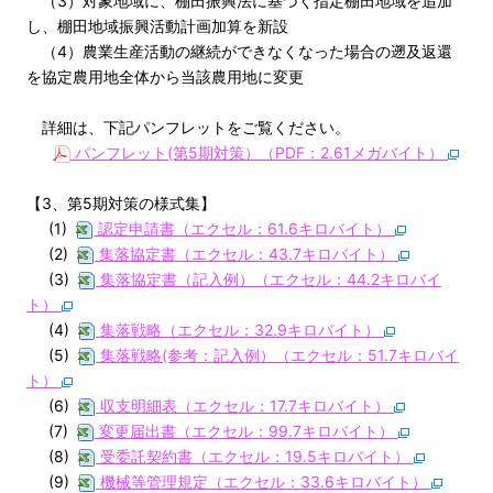
（3）対象地域に、棚田振興法に基づく指定棚田地域を追加
し、棚田地域振興活動計画加算を新設
（4）農業生産活動の継続ができなくなった場合の遡及返還
を協定農用地全体から当該農用地に変更
詳細は、下記パンフレットをご覧ください。
パンフレット(第5期対策）（PDF：2.61メガバイト）
【3、第5期対策の様式集】
(1)
認定申請書（エクセル：61.6キロバイト）
(2)
集落協定書（エクセル：43.7キロバイト）
(3)
集落協定書（記入例）（エクセル：44.2キロバイ
ト）
(4)
集落戦略（エクセル：32.9キロバイト）
(5)
集落戦略(参考：記入例）（エクセル：51.7キロバイ
ト）
(6)
収支明細表（エクセル：17.7キロバイト）
(7)
変更届出書（エクセル：99.7キロバイト）
(8)
受委託契約書（エクセル：19.5キロバイト）
(9)
機械等管理規定（エクセル：33.6キロバイト）