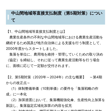
中山間地域等直接支払制度（第5期対策）につい
て
【1、中山間地域等直接支払制度とは】
農業生産条件の不利な中山間地域等における農業生産活動を
継続するため国及び地方自治体による支援を行う制度として、
2000年度からスタートしました。
集落を単位に、農用地を維持・管理していくための取り決め
（協定）を締結し、それに従って農業生産活動等を行う場合
に、面積に応じて一定額が交付されます。
【2、第5期対策（2020年～2024年）の主な概要】 ～第4期
からの改正点～
（1）体制整備単価（10割単価）の要件を「集落戦略の作
成」に一本化
（2）加算措置において、集落機能強化傘、生産性向上加算を
新設し、集落協定広域化加算の内容を拡充