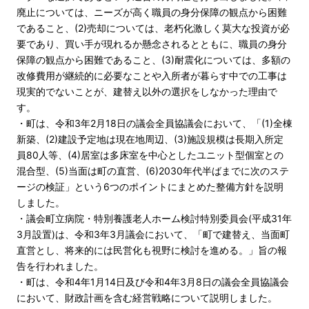
廃止については、ニーズが高く職員の身分保障の観点から困難
であること、(2)売却については、老朽化激しく莫大な投資が必
要であり、買い手が現れるか懸念されるとともに、職員の身分
保障の観点から困難であること、(3)耐震化については、多額の
改修費用が継続的に必要なことや入所者が暮らす中での工事は
現実的でないことが、建替え以外の選択をしなかった理由で
す。
・町は、令和3年2月18日の議会全員協議会において、「(1)全棟
新築、(2)建設予定地は現在地周辺、(3)施設規模は長期入所定
員80人等、(4)居室は多床室を中心としたユニット型個室との
混合型、(5)当面は町の直営、(6)2030年代半ばまでに次のステ
ージの検証」という6つのポイントにまとめた整備方針を説明
しました。
・議会町立病院・特別養護老人ホーム検討特別委員会(平成31年
3月設置)は、令和3年3月議会において、「町で建替え、当面町
直営とし、将来的には民営化も視野に検討を進める。」旨の報
告を行われました。
・町は、令和4年1月14日及び令和4年3月8日の議会全員協議会
において、財政計画を含む経営戦略について説明しました。