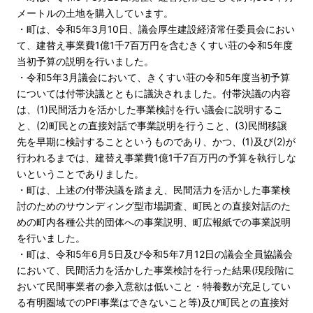
メートルの土地を購入しています。
・町は、令和5年3月10日、議会厚生建設経済常任委員会におい
て、建替え事業費1億1千7百万円を含むきくすい荘の令和5年度
当初予算の説明を行いました。
・令和5年3月議会において、きくすい荘の令和5年度当初予算
については付帯決議とともに議決されました。付帯決議の内容
は、(1)民間活力を活かした事業検討を行い議会に説明するこ
と、(2)町民との直接対話で事業説明を行うこと、(3)民間移譲
先を早期に検討することというものであり、かつ、(1)及び(2)が
行われるまでは、建替え事業費1億1千7百万円の予算を執行しな
いということでありました。
・町は、上述の付帯決議を踏まえ、民間活力を活かした事業検
討のためのサウンディング型市場調査、町民との直接対話のた
めの町内各種公共的団体への事業説明、町広報紙での事業説明
を行いました。
・町は、令和5年6月5日及び令和5年7月12日の議会全員協議会
において、民間活力を活かした事業検討を行った結果(現段階に
おいて民間事業者の参入意欲は低いこと・特養数が充足してい
る有明圏域でのPFI事業はできないこと等)及び町民との直接対