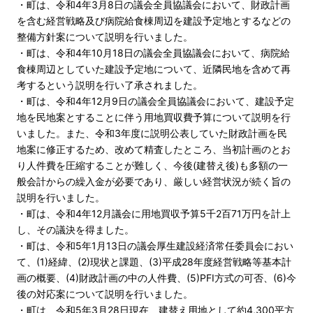
・町は、令和4年3月8日の議会全員協議会において、財政計画
を含む経営戦略及び病院給食棟周辺を建設予定地とするなどの
整備方針案について説明を行いました。
・町は、令和4年10月18日の議会全員協議会において、病院給
食棟周辺としていた建設予定地について、近隣民地を含めて再
考するという説明を行い了承されました。
・町は、令和4年12月9日の議会全員協議会において、建設予定
地を民地案とすることに伴う用地買収費予算について説明を行
いました。また、令和3年度に説明公表していた財政計画を民
地案に修正するため、改めて精査したところ、当初計画のとお
り人件費を圧縮することが難しく、今後(建替え後)も多額の一
般会計からの繰入金が必要であり、厳しい経営状況が続く旨の
説明を行いました。
・町は、令和4年12月議会に用地買収予算5千2百71万円を計上
し、その議決を得ました。
・町は、令和5年1月13日の議会厚生建設経済常任委員会におい
て、(1)経緯、(2)現状と課題、(3)平成28年度経営戦略等基本計
画の概要、(4)財政計画の中の人件費、(5)PFI方式の可否、(6)今
後の対応案について説明を行いました。
・町は、令和5年3月28日現在、建替え用地として約4,300平方