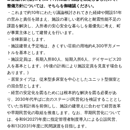
整備方針については、そちらを御確認ください。
・これまで約10年にわたり議論検討されてきた経緯や開設51年
の営みと責任を踏まえ、施設の著しい老朽化と耐震性能不足の
課題を解決し、入所者の安心安全な暮らしを最優先に考え、町
が事業主体として建替えを行います。
・全棟新築とします。
・施設建替え予定地は、きくすい荘前の用地約4,300平方メー
トルを基本とします。
・施設定員は、長期入所80人、短期入所6人、デイサービス20
人を基本とします。(今後の計画により施設定員を見直す場合も
あります。)
・居室タイプは、従来型多床室を中心としたユニット型個室と
の混合型とします。
・経営の安定化を図るためには根本的な解決を図る必要があ
り、2030年代半ばに次のステージ(民営化)を検証することとし
ていた当初計画を前倒しし、施設の建替えに合わせて経営改革
や早期民営化の取組を推進します。なお、早期民営化について
は、令和9(2027)年度に指定管理者制度導入による公設民営、
令和13(2031)年度に民間譲渡を目指します。