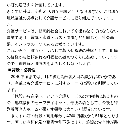
い荘の建替えを計画しています。
きくすい荘は、令和5年6月で開設51年となりますが、これまで
地域福祉の拠点として介護サービスに取り組んでまいりまし
た。
介護サービスは、超高齢社会において今後もなくてはならない
事業であり、電気・水道・ガス・道路などと同じく、社会基
盤、インフラの一つであると考えています。
これからも、誰もが、安心して暮らせる終の棲家として、町民
の皆様から信頼される町福祉の拠点づくりに努めてまいります
ので、御理解と御協力をよろしくお願いします。
■背景・必要性
・2040年頃までは、町の後期高齢者人口の減少は緩やかであ
り、今後とも介護サービスに対するニーズは高いと判断してい
ます。
・「施設から在宅へ」という介護サービスの方向性はあるもの
の、地域福祉のセーフティネット、最後の砦として、今後も特
別養護老人ホームが果たす役割は大きいと認識しています。
・きくすい荘の施設の耐用年数は47年で開設から51年となりま
す。著しい老朽化及び耐震性能不足により、施設の安全性が懸