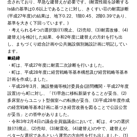
念されており、早急な建替えが必要です。(耐震性能を診断する
Is値の基準は0.6以上であることに対し、きくすい荘の耐震診断
(平成27年度)の結果は、地下0.22、1階0.45、2階0.39であり、
基準を大きく下回っています。)
・考えられる4つの選択肢((1)廃止、(2)売却、(3)耐震改修、(4)
建替え)を検討した結果、令和2年度に建替えの方針を打ち出
し、まちづくり総合計画や公共施設個別施設計画に明記してい
ます。
■経緯
・町は、平成27年度に耐震二次診断を行いました。
・町は、平成28年度に経営戦略等基本構想及び経営戦略等基本
計画を作成しました。
・平成29年3月、施設整備等検討委員会(諮問機関・平成27年度
設置)から町に対し、「(1)早急に移転新築することが妥当、(2)
多床室からユニット型個室への転換が妥当、(3)平成28年度作成
の経営戦略等基本計画に基づき経営改善を図ることで公設公営
が妥当」との答申がありました。
・令和3年2月4日の議会全員協議会において、町は、4つの選択
肢((1)廃止、(2)売却、(3)耐震化、(4)建替え)の中で、建替えが
ベターな選択であるという運営の方向性を打ち出しました。(1)