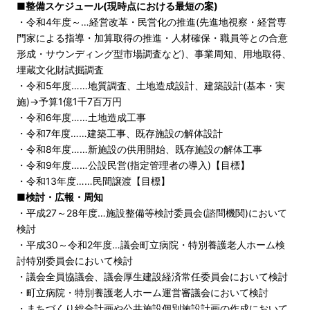
■整備スケジュール(現時点における最短の案)
・令和4年度～…経営改革・民営化の推進(先進地視察・経営専
門家による指導・加算取得の推進・人材確保・職員等との合意
形成・サウンディング型市場調査など)、事業周知、用地取得、
埋蔵文化財試掘調査
・令和5年度……地質調査、土地造成設計、建築設計(基本・実
施)→予算1億1千7百万円
・令和6年度……土地造成工事
・令和7年度……建築工事、既存施設の解体設計
・令和8年度……新施設の供用開始、既存施設の解体工事
・令和9年度……公設民営(指定管理者の導入)【目標】
・令和13年度……民間譲渡【目標】
■検討・広報・周知
・平成27～28年度…施設整備等検討委員会(諮問機関)において
検討
・平成30～令和2年度…議会町立病院・特別養護老人ホーム検
討特別委員会において検討
・議会全員協議会、議会厚生建設経済常任委員会において検討
・町立病院・特別養護老人ホーム運営審議会において検討
・まちづくり総合計画や公共施設個別施設計画の作成において