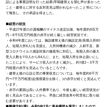
話による事業説明を行った結果(早期建替えを望む声が多かった
こと・建替えに対する反対意見は聞かれなかったこと等)につい
て報告し、その承認を得ました。
■経営の状況
・平成27年度の介護報酬のマイナス改定以後、毎年度約9百万
円～6千5百万円程度の赤字が続く厳しい経営状況です。
・令和4年度においては、施設建替え後の施設定員(長期入所80
人、短期入所6人)を見据え、入所待機者の減少、人材不足、新
型コロナウイルス感染対策の徹底等に対応し、長期入所の最大
受入人数を110人から84人に、また、短期入所を休止扱いにし
たことにより、サービス収入が大きく減少し、約1億2～3千万
円程度の赤字を見込んでいるところです。
・建替え後の公設公営の事業収支については、毎年度約6千万
円〜7千万円程度(起債償還分を除く。)の赤字が続くと見込んで
います。
・赤字の要因は高い人件費率であり、今後も厳しい経営状況が
続く見込みであることから、早急に経営改革や民営化に取り組
む必要があります。
■整備方針(案)…令和5年7月に基本構想を策定しましたので、