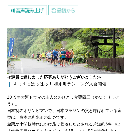
≪定員に達しました応募ありがとうございました≫
すっすっはっはっ！ 和水町ランニング大会開催
2019年大河ドラマの主人公のひとり金栗四三（かなくりしそ
う）。
日本初のオリンピアンで、日本マラソンの父と呼ばれている金
栗は、熊本県和水町の出身です。
金栗が小学校時代にかけ足で登校したとされる片道約6キロの
「金栗四三ロード」をメインに約15キロのLSDを開催します。