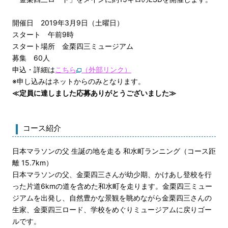
開催日 2019年3月9日（土曜日）
スタート 午前9時
スタート場所 金栗四三ミュージアム
募集 60人
申込・詳細は
こちら
（外部リンク）
※申し込みはネットからのみとなります。
≪定員に達しました応募ありがとうございました≫
コース紹介
日本マラソンの父 生誕の地を走る 和水町ランニング（コース距
離 15.7km）
日本マラソンの父、金栗四三さんが幼少期、かけあし登校を行
った片道6kmの道を含めた和水町を走ります。金栗四三ミュー
ジアムを出発し、自然豊かな景観を眺めながら金栗四三さんの
生家、金栗四三ロード、学校をめぐりミュージアムに戻りゴー
ルです。