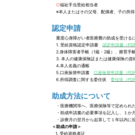
○
福祉手当受給相当者
※本人またはその父母、配偶者、子の所得
認定申請
重度心身障がい者医療費の助成を受けるに
1. 受給資格認定申請書
認定申請書（PD
2.身体障害者手帳（1級・2級）、療育手帳
3. 本人の健康保険証または健康保険の資
4.本人名義の通帳
5.口座振替申請書
口座振替申請書（PD
6.所得調査に関する委任状
委任状（PD
助成方法について
・医療機関等へ、医療保険等で定められた
・助成申請書の必要事項を記入し、１か月
・診療月の翌月から起算して１年以内に役
＜助成の申請＞
1. 受給資格者証