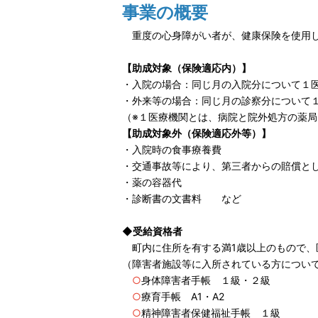
事業の概要
重度の心身障がい者が、健康保険を使用し
【助成対象（保険適応内）】
・入院の場合：同じ月の入院分について１医
・外来等の場合：同じ月の診察分について１医
（※１医療機関とは、病院と院外処方の薬
【助成対象外（保険適応外等）】
・入院時の食事療養費
・交通事故等により、第三者からの賠償と
・薬の容器代
・診断書の文書料 など
◆受給資格者
町内に住所を有する満1歳以上のもので、
（障害者施設等に入所されている方につい
○
身体障害者手帳 １級・２級
○
療育手帳 A1・A2
○
精神障害者保健福祉手帳 １級