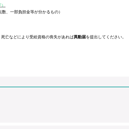
F）
点数、一部負担金等が分かるもの）
死亡などにより受給資格の喪失があれば
異動届
を提出してください