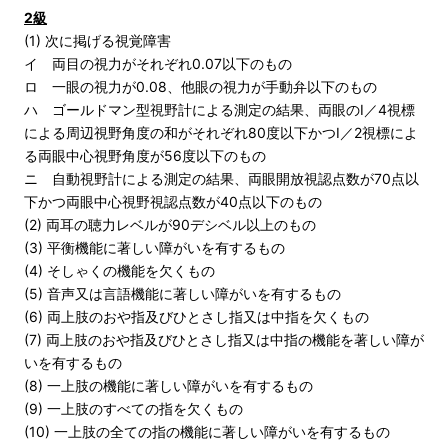
2級
(1) 次に掲げる視覚障害
イ 両目の視力がそれぞれ0.07以下のもの
ロ 一眼の視力が0.08、他眼の視力が手動弁以下のもの
ハ ゴールドマン型視野計による測定の結果、両眼のⅠ／4視標
による周辺視野角度の和がそれぞれ80度以下かつⅠ／2視標によ
る両眼中心視野角度が56度以下のもの
ニ 自動視野計による測定の結果、両眼開放視認点数が70点以
下かつ両眼中心視野視認点数が40点以下のもの
(2) 両耳の聴力レベルが90デシベル以上のもの
(3) 平衡機能に著しい障がいを有するもの
(4) そしゃくの機能を欠くもの
(5) 音声又は言語機能に著しい障がいを有するもの
(6) 両上肢のおや指及びひとさし指又は中指を欠くもの
(7) 両上肢のおや指及びひとさし指又は中指の機能を著しい障が
いを有するもの
(8) 一上肢の機能に著しい障がいを有するもの
(9) 一上肢のすべての指を欠くもの
(10) 一上肢の全ての指の機能に著しい障がいを有するもの