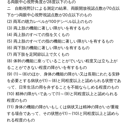
る両眼中心視野角度が28度以下のもの
ニ 自動視野計による測定の結果、両眼開放視認点数が70点以
下かつ両眼中心視野視認点数が20点以下のもの
(2) 両耳の聴力レベルが100デシベル以上のもの
(3) 両上肢の機能に著しい障がいを有するもの
(4) 両上肢のすべての指を欠くもの
(5) 両上肢のすべての指の機能に著しい障がいを有するもの
(6) 両下肢の機能に著しい障がいを有するもの
(7) 両下肢を足関節以上で欠くもの
(8) 体幹の機能に座っていることがでいない程度又は立ち上が
ることができない程度の障がいを有するもの
(9) (1)～(8)のほか、身体の機能の障がい又は長期にわたる安静
を必要とする病状が(1)～(8)と同程度以上と認められる状態であ
って、日常生活の用を弁ずることを不能ならしめる程度のもの
(10) 精神の障がいであって(1)～(9)と同程度以上と認められる
程度のもの
(11) 身体の機能の障がいもしくは病状又は精神の障がいが重複
する場合であって、その状態が(1)～(10)と同程度以上と認めら
れる程度のもの