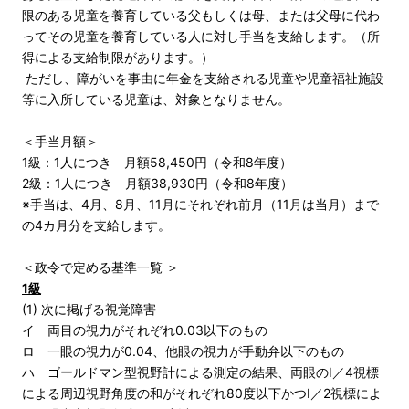
限のある児童を養育している父もしくは母、または父母に代わ
ってその児童を養育している人に対し手当を支給します。（所
得による支給制限があります。）
ただし、障がいを事由に年金を支給される児童や児童福祉施設
等に入所している児童は、対象となりません。
＜手当月額＞
1級：1人につき 月額58,450円（令和8年度）
2級：1人につき 月額38,930円（令和8年度）
※手当は、4月、8月、11月にそれぞれ前月（11月は当月）まで
の4カ月分を支給します。
＜政令で定める基準一覧 ＞
1級
(1) 次に掲げる視覚障害
イ 両目の視力がそれぞれ0.03以下のもの
ロ 一眼の視力が0.04、他眼の視力が手動弁以下のもの
ハ ゴールドマン型視野計による測定の結果、両眼のⅠ／4視標
による周辺視野角度の和がそれぞれ80度以下かつⅠ／2視標によ