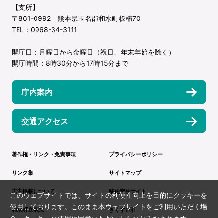
【支所】
〒861-0992 熊本県玉名郡和水町板楠70
TEL：0968-34-3111
開庁日：月曜日から金曜日（祝日、年末年始を除く）
開庁時間：8時30分から17時15分まで
庁内案内
交通アクセス
著作権・リンク・免責事項
プライバシーポリシー
リンク集
サイトマップ
広告掲載について
移住定住サイト
このウェブサイトでは、サイトの利便性向上を目的にクッキーを
使用しております。このまま本ウェブサイトをご利用いただく場
和水町立病院
きくすい荘