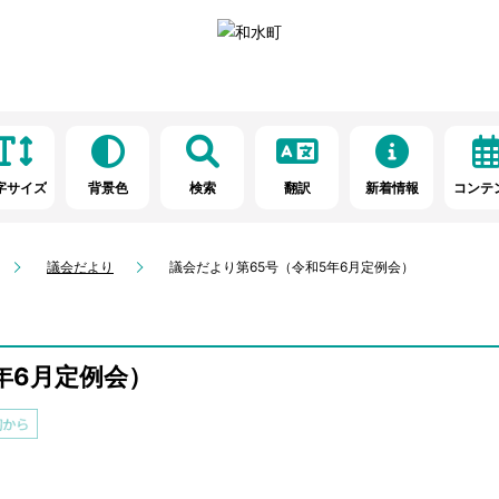
字サイズ
背景色
検索
翻訳
新着情報
コンテ
議会だより
議会だより第65号（令和5年6月定例会）
年6月定例会）