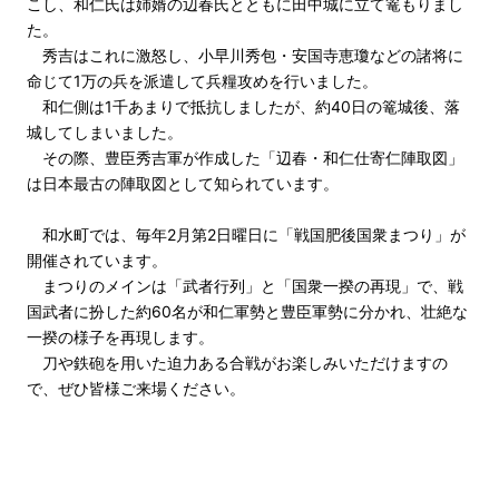
こし、和仁氏は姉婿の辺春氏とともに田中城に立て篭もりまし
た。
秀吉はこれに激怒し、小早川秀包・安国寺恵瓊などの諸将に
命じて1万の兵を派遣して兵糧攻めを行いました。
和仁側は1千あまりで抵抗しましたが、約40日の篭城後、落
城してしまいました。
その際、豊臣秀吉軍が作成した「辺春・和仁仕寄仁陣取図」
は日本最古の陣取図として知られています。
和水町では、毎年2月第2日曜日に「戦国肥後国衆まつり」が
開催されています。
まつりのメインは「武者行列」と「国衆一揆の再現」で、戦
国武者に扮した約60名が和仁軍勢と豊臣軍勢に分かれ、壮絶な
一揆の様子を再現します。
刀や鉄砲を用いた迫力ある合戦がお楽しみいただけますの
で、ぜひ皆様ご来場ください。