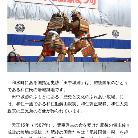
和水町にある国指定史跡「田中城跡」は、肥後国衆のひとり
である和仁氏の居城跡地です。
田中城跡のふもとにある「歴史と文化のふれあい広場」に
は、和仁一族である和仁勘解由親実、和仁弾正親範、和仁人鬼
親宗の三兄弟の石像が飾られています。
天正15年（1587年）、豊臣秀吉の命を受けた肥後の領主佐々
成政の検地に抵抗した肥後の国衆たちは「肥後国衆一揆」を起