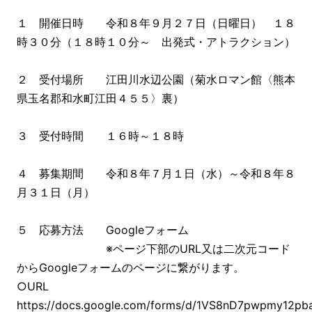
１ 開催日時 令和８年９月２７日（日曜日） １８
時３０分（１８時１０分～ 出発式・アトラクション）
２ 受付場所 江田川水辺公園（菊水ロマン館〈熊本
県玉名郡和水町江田４５５〉裏）
３ 受付時間 １６時～１８時
４ 募集期間 令和８年７月１日（水）～令和８年８
月３１日（月）
５ 応募方法 Googleフォーム
※ページ下部のURL又は二次元コード
からGoogleフォームのページに繋がります。
○URL
https://docs.google.com/forms/d/1VS8nD7pwpmy12pb