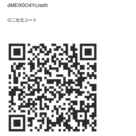
dMElX0O4Yc/edit
○二次元コード