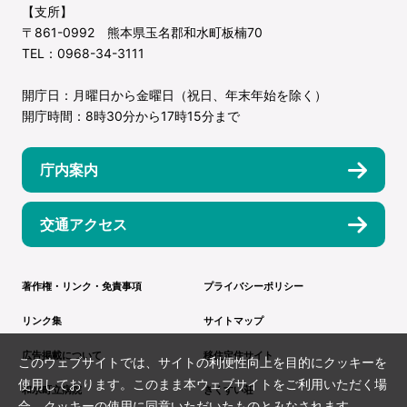
【支所】
〒861-0992 熊本県玉名郡和水町板楠70
TEL：0968-34-3111
開庁日：月曜日から金曜日（祝日、年末年始を除く）
開庁時間：8時30分から17時15分まで
庁内案内
交通アクセス
著作権・リンク・免責事項
プライバシーポリシー
リンク集
サイトマップ
広告掲載について
移住定住サイト
このウェブサイトでは、サイトの利便性向上を目的にクッキーを
使用しております。このまま本ウェブサイトをご利用いただく場
和水町立病院
きくすい荘
合、クッキーの使用に同意いただいたものとみなされます。