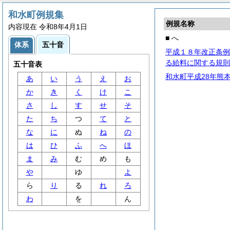
和水町例規集
例規名称
内容現在 令和8年4月1日
■ へ
体系
五十音
平成１８年改正条例
る給料に関する規則
五十音表
和水町平成28年熊
あ
い
う
え
お
か
き
く
け
こ
さ
し
す
せ
そ
た
ち
つ
て
と
な
に
ぬ
ね
の
は
ひ
ふ
へ
ほ
ま
み
む
め
も
や
ゆ
よ
ら
り
る
れ
ろ
わ
を
ん