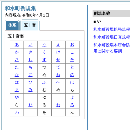
和水町例規集
例規名称
内容現在 令和8年4月1日
■ や
体系
五十音
和水町役場処務規程
五十音表
和水町役場日直規程
あ
い
う
え
お
和水町役場本庁舎防
用に関する要綱
か
き
く
け
こ
さ
し
す
せ
そ
た
ち
つ
て
と
な
に
ぬ
ね
の
は
ひ
ふ
へ
ほ
ま
み
む
め
も
や
ゆ
よ
ら
り
る
れ
ろ
わ
を
ん