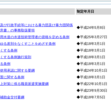
制定年月日
及び行政手続等における暴力団及び暴力団関係
◆平成24年5月8日
意書」の事務取扱要領
用水道の水道技術管理者の資格を定める条例
◆平成25年3月27日
ゆる差別をなくすことをめざす条例
◆平成18年3月1日
くする条例
◆平成18年3月1日
くする条例施行規則
◆平成18年3月1日
る条例
◆平成18年3月1日
使用承認に関する要綱
◆平成24年10月1日
置に関する条例
◆平成18年3月1日
上対策に係る職員派遣実施要綱
◆平成22年10月1日
◆平成23年9月30日
補助金交付要綱
◆平成18年7月5日