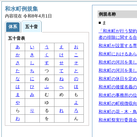
和水町例規集
例規名称
内容現在 令和8年4月1日
■ ま
体系
五十音
「和水町が行う契約
者の排除に関する合
五十音表
和水町が設置する専
あ
い
う
え
お
和水町におけるあら
か
き
く
け
こ
和水町の河川を美し
さ
し
す
せ
そ
和水町の河川を美し
た
ち
つ
て
と
な
に
ぬ
ね
の
和水町の休日を定め
は
ひ
ふ
へ
ほ
和水町の後援名義の
ま
み
む
め
も
和水町の事務所の位
や
ゆ
よ
和水町の町税徴収向
ら
り
る
れ
ろ
和水町の花・木・鳥
わ
を
ん
和水町祭実行委員会