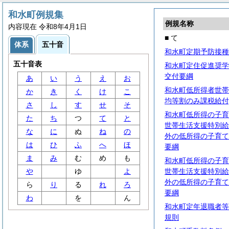
和水町例規集
例規名称
内容現在 令和8年4月1日
■ て
体系
五十音
和水町定期予防接種
五十音表
和水町定住促進奨学
交付要綱
あ
い
う
え
お
和水町低所得者世帯
か
き
く
け
こ
均等割のみ課税給付
さ
し
す
せ
そ
和水町低所得の子育
た
ち
つ
て
と
世帯生活支援特別給
な
に
ぬ
ね
の
外の低所得の子育て
は
ひ
ふ
へ
ほ
要綱
ま
み
む
め
も
和水町低所得の子育
や
ゆ
よ
世帯生活支援特別給
外の低所得の子育て
ら
り
る
れ
ろ
要綱
わ
を
ん
和水町定年退職者等
規則