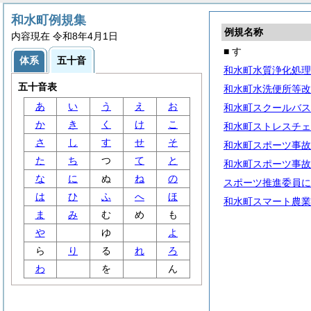
和水町例規集
例規名称
内容現在 令和8年4月1日
■ す
体系
五十音
和水町水質浄化処理
五十音表
和水町水洗便所等改
あ
い
う
え
お
和水町スクールバス
か
き
く
け
こ
和水町ストレスチェ
さ
し
す
せ
そ
和水町スポーツ事故
た
ち
つ
て
と
和水町スポーツ事故
な
に
ぬ
ね
の
スポーツ推進委員に
は
ひ
ふ
へ
ほ
和水町スマート農業
ま
み
む
め
も
や
ゆ
よ
ら
り
る
れ
ろ
わ
を
ん