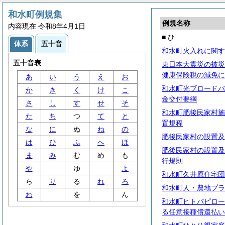
和水町例規集
例規名称
内容現在 令和8年4月1日
■ ひ
体系
五十音
和水町火入れに関す
五十音表
東日本大震災の被災
健康保険税の減免に
あ
い
う
え
お
和水町光ブロードバ
か
き
く
け
こ
金交付要綱
さ
し
す
せ
そ
和水町肥後民家村施
た
ち
つ
て
と
置規程
な
に
ぬ
ね
の
肥後民家村の設置及
は
ひ
ふ
へ
ほ
肥後民家村の設置及
ま
み
む
め
も
行規則
や
ゆ
よ
和水町久井原住宅団
ら
り
る
れ
ろ
和水町人・農地プラ
わ
を
ん
和水町ヒトパピロー
る任意接種償還払い