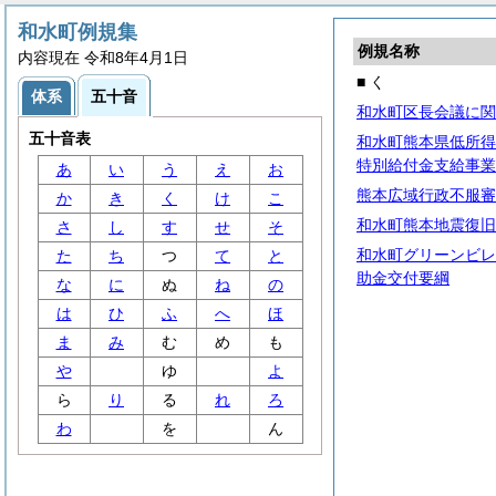
和水町例規集
例規名称
内容現在 令和8年4月1日
■ く
体系
五十音
和水町区長会議に関
五十音表
和水町熊本県低所得
特別給付金支給事業
あ
い
う
え
お
熊本広域行政不服審
か
き
く
け
こ
和水町熊本地震復旧
さ
し
す
せ
そ
和水町グリーンビレ
た
ち
つ
て
と
助金交付要綱
な
に
ぬ
ね
の
は
ひ
ふ
へ
ほ
ま
み
む
め
も
や
ゆ
よ
ら
り
る
れ
ろ
わ
を
ん