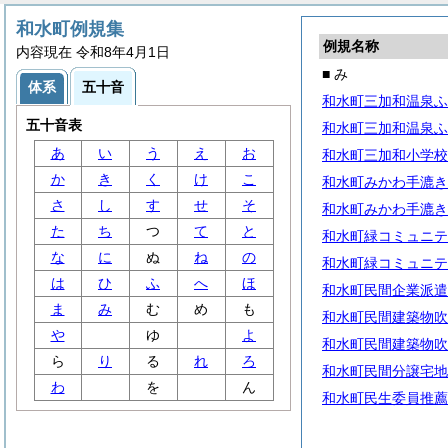
和水町例規集
例規名称
内容現在 令和8年4月1日
■ み
体系
五十音
和水町三加和温泉ふ
五十音表
和水町三加和温泉ふ
あ
い
う
え
お
和水町三加和小学校
か
き
く
け
こ
和水町みかわ手漉き
さ
し
す
せ
そ
和水町みかわ手漉き
た
ち
つ
て
と
和水町緑コミュニテ
な
に
ぬ
ね
の
和水町緑コミュニテ
は
ひ
ふ
へ
ほ
和水町民間企業派遣
ま
み
む
め
も
和水町民間建築物吹
や
ゆ
よ
和水町民間建築物吹
ら
り
る
れ
ろ
和水町民間分譲宅地
わ
を
ん
和水町民生委員推薦