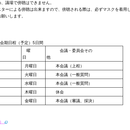
め、議場で傍聴はできません。
ニターによる傍聴は出来ますので、傍聴される際は、必ずマスクを着用
お願いします。
会期日程（予定）5日間
曜
会議・委員会その
日
他
月曜日
本会議（上程）
火曜日
本会議（一般質問）
水曜日
本会議（一般質問）
木曜日
休会
金曜日
本会議（審議、採決）
ト）