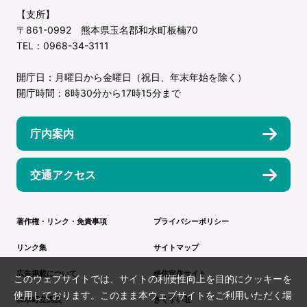
【支所】
〒861-0992 熊本県玉名郡和水町板楠70
TEL：0968-34-3111
開庁日：月曜日から金曜日（祝日、年末年始を除く）
開庁時間：8時30分から17時15分まで
庁内案内
交通アクセス
著作権・リンク・免責事項
プライバシーポリシー
リンク集
サイトマップ
広告掲載について
移住定住サイト
このウェブサイトでは、サイトの利便性向上を目的にクッキーを
使用しております。このまま本ウェブサイトをご利用いただく場
和水町立病院
きくすい荘