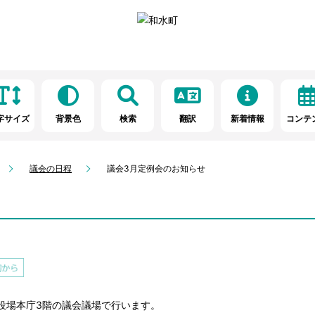
字サイズ
背景色
検索
翻訳
新着情報
コンテ
議会の日程
議会3月定例会のお知らせ
ら役場本庁3階の議会議場で行います。