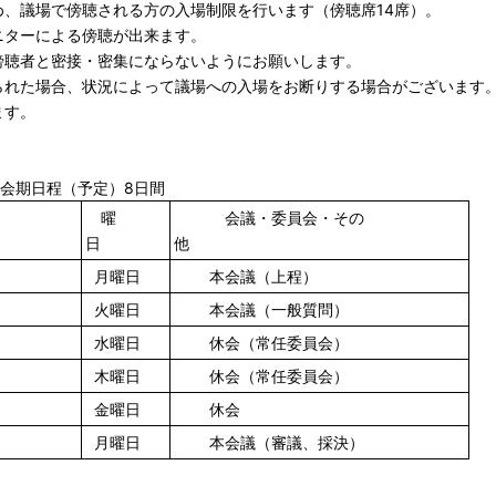
、議場で傍聴される方の入場制限を行います（傍聴席14席）。
ニターによる傍聴が出来ます。
傍聴者と密接・密集にならないようにお願いします。
られた場合、状況によって議場への入場をお断りする場合がございます
ます。
会期日程（予定）8日間
曜
会議・委員会・その
日
他
月曜日
本会議（上程）
火曜日
本会議（一般質問）
水曜日
休会（常任委員会）
木曜日
休会（常任委員会）
金曜日
休会
月曜日
本会議（審議、採決）