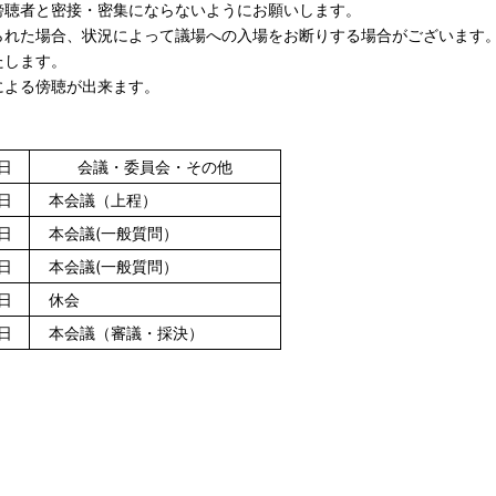
傍聴者と密接・密集にならないようにお願いします。
られた場合、状況によって議場への入場をお断りする場合がございます
たします。
による傍聴が出来ます。
日
会議・委員会・その他
日
本会議（上程）
日
本会議(一般質問）
日
本会議(一般質問）
日
休会
日
本会議（審議・採決）