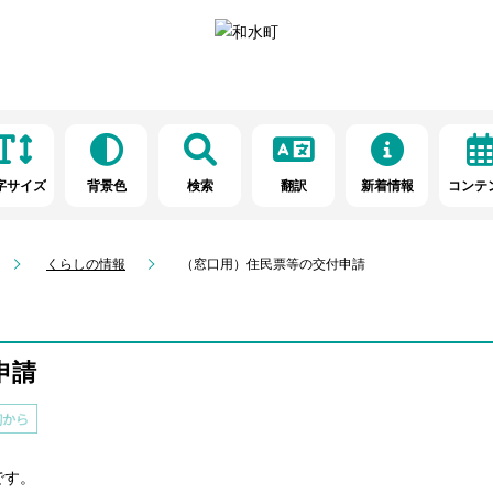
字サイズ
背景色
検索
翻訳
新着情報
コンテ
くらしの情報
（窓口用）住民票等の交付申請
申請
です。