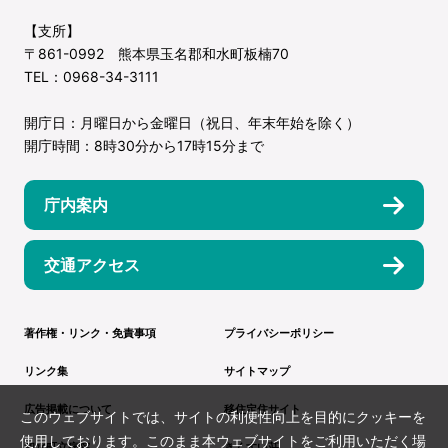
【支所】
〒861-0992 熊本県玉名郡和水町板楠70
TEL：0968-34-3111
開庁日：月曜日から金曜日（祝日、年末年始を除く）
開庁時間：8時30分から17時15分まで
庁内案内
交通アクセス
著作権・リンク・免責事項
プライバシーポリシー
リンク集
サイトマップ
広告掲載について
移住定住サイト
このウェブサイトでは、サイトの利便性向上を目的にクッキーを
使用しております。このまま本ウェブサイトをご利用いただく場
和水町立病院
きくすい荘