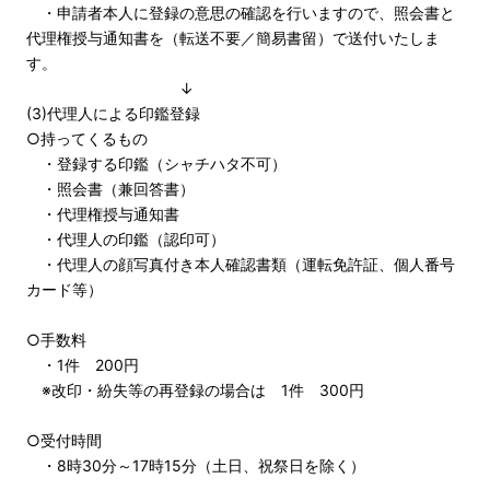
・申請者本人に登録の意思の確認を行いますので、照会書と
代理権授与通知書を（転送不要／簡易書留）で送付いたしま
す。
↓
(3)代理人による印鑑登録
○持ってくるもの
・登録する印鑑（シャチハタ不可）
・照会書（兼回答書）
・代理権授与通知書
・代理人の印鑑（認印可）
・代理人の顔写真付き本人確認書類（運転免許証、個人番号
カード等）
○手数料
・1件 200円
※改印・紛失等の再登録の場合は 1件 300円
○受付時間
・8時30分～17時15分（土日、祝祭日を除く）