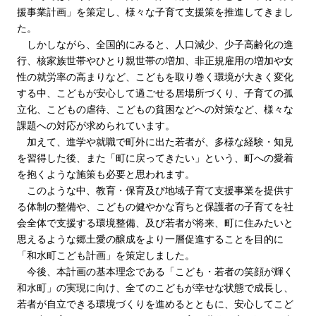
援事業計画」を策定し、様々な子育て支援策を推進してきまし
た。
しかしながら、全国的にみると、人口減少、少子高齢化の進
行、核家族世帯やひとり親世帯の増加、非正規雇用の増加や女
性の就労率の高まりなど、こどもを取り巻く環境が大きく変化
する中、こどもが安心して過ごせる居場所づくり、子育ての孤
立化、こどもの虐待、こどもの貧困などへの対策など、様々な
課題への対応が求められています。
加えて、進学や就職で町外に出た若者が、多様な経験・知見
を習得した後、また「町に戻ってきたい」という、町への愛着
を抱くような施策も必要と思われます。
このような中、教育・保育及び地域子育て支援事業を提供す
る体制の整備や、こどもの健やかな育ちと保護者の子育てを社
会全体で支援する環境整備、及び若者が将来、町に住みたいと
思えるような郷土愛の醸成をより一層促進することを目的に
「和水町こども計画」を策定しました。
今後、本計画の基本理念である「こども・若者の笑顔が輝く
和水町」の実現に向け、全てのこどもが幸せな状態で成長し、
若者が自立できる環境づくりを進めるとともに、安心してこど