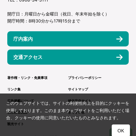
開庁日：月曜日から金曜日（祝日、年末年始を除く）
開庁時間：8時30分から17時15分まで
庁内案内
交通アクセス
著作権・リンク・免責事項
プライバシーポリシー
リンク集
サイトマップ
広告掲載について
移住定住サイト
このウェブサイトでは、サイトの利便性向上を目的にクッキーを
使用しております。このまま本ウェブサイトをご利用いただく場
和水町立病院
きくすい荘
合、クッキーの使用に同意いただいたものとみなされます。
観光サイト
OK
TOP