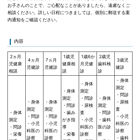
お子さんのことで、ご心配なことがありましたら、遠慮なくご
相談ください。詳しい日程につきましては、個別に郵送する案
内通知をご確認ください。
内容
2ヵ月
1歳児
1歳6か
2歳児
4ヵ月
7ヵ月
3歳児
児健康
健康相
月児健
歯科検
児健診
児健診
健診
相談
談
診
診
・身体
・身体
測定
・身体
測定
・問診
測定
・問診
・身体
・身体
・身体
・尿検
・問診
・尿検
測定
測定
測定
査
・身体
・歯み
査
・問診
・問診
・問診
・小児
測定
がき指
・小児
・歯科
・小児
・小児
科医の
・問診
導
科医の
医の診
科医の
科医の
診察
・栄養
・栄養
診察
察
診察
診察
・歯科