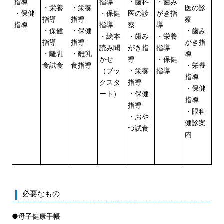
指導
指導
・歯科
・歯み
・栄養
・栄養
医の診
・保健
・保健
医の診
がき指
指導
指導
察
指導
指導
察
導
・保健
・保健
・歯み
・絵本
・歯み
・栄養
指導
指導
がき指
読み聞
がき指
指導
・離乳
・離乳
導
かせ
導
・保健
食試食
食指導
・栄養
（ブッ
・栄養
指導
指導
クスタ
指導
・保健
ート）
・保健
指導
指導
・眼科
・おや
健診案
つ試食
内
必要なもの
●母子健康手帳