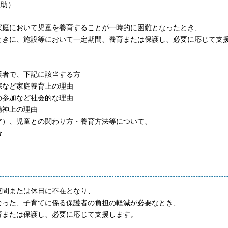
助）
庭において児童を養育することが一時的に困難となったとき、
ときに、施設等において一定期間、養育または保護し、必要に応じて支
者で、下記に該当する方
など家庭養育上の理由
参加など社会的な理由
精神上の理由
）、児童との関わり方・養育方法等について、
場合
間または休日に不在となり、
なった、子育てに係る保護者の負担の軽減が必要なとき、
育または保護し、必要に応じて支援します。