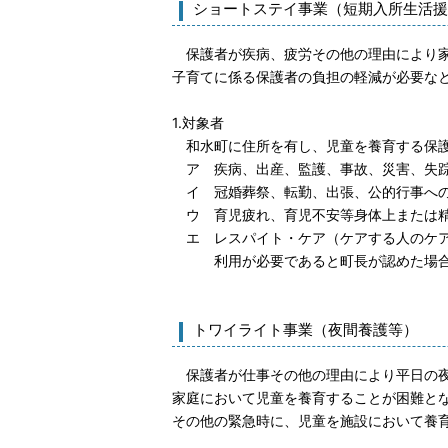
ショートステイ事業（短期入所生活援
保護者が疾病、疲労その他の理由により家
子育てに係る保護者の負担の軽減が必要な
1.対象者
和水町に住所を有し、児童を養育する保護
ア 疾病、出産、監護、事故、災害、失踪
イ 冠婚葬祭、転勤、出張、公的行事への
ウ 育児疲れ、育児不安等身体上または
エ レスパイト・ケア（ケアする人のケア
利用が必要であると町長が認めた
トワイライト事業（夜間養護等）
保護者が仕事その他の理由により平日の夜
家庭において児童を養育することが困難と
その他の緊急時に、児童を施設において養