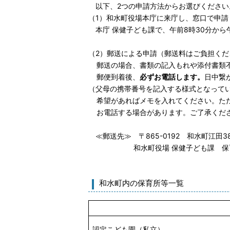
以下、2つの申請方法からお選びください
（1）和水町役場本庁に来庁し、窓口で申請
本庁 保健子ども課で、午前8時30分から
（2）郵送による申請（郵送料はご負担くだ
郵送の場合、書類の記入もれや添付書類
郵便到着後、
必ずお電話します。
日中繋
（父母の携帯番号を記入する様式となって
希望があればメモを入れてください。た
お電話する場合があります。ご了承くだ
≪郵送先≫ 〒865-0192 和水町江田38
和水町役場 保健子ども課 保育
和水町内の保育所等一覧
認定こども園（私立）