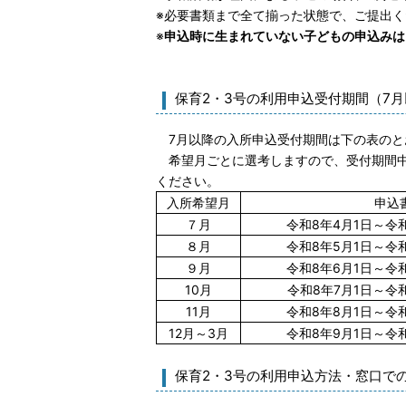
※必要書類まで全て揃った状態で、ご提出く
※
申込時に生まれていない子どもの申込みは
保育2・3号の利用申込受付期間（7
7月以降の入所申込受付期間は下の表のと
希望月ごとに選考しますので、受付期間中
ください。
入所希望月
申込
７月
令和8年4月1日～令
８月
令和8年5月1日～令
９月
令和8年6月1日～令
10月
令和8年7月1日～令
11月
令和8年8月1日～令
12月～3月
令和8年9月1日～令
保育2・3号の利用申込方法・窓口で