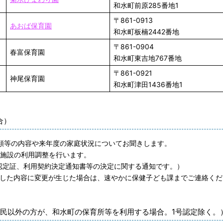
和水町前原285番地1
〒861-0913
あおば保育園
和水町板楠2442番地
〒861-0904
春富保育園
和水町東吉地767番地
〒861-0921
神尾保育園
和水町津田1436番地1
合）
請書類等の内容や来年度の家庭状況についてお聞きします。
び施設の利用調整を行います。
認定証、利用契約決定通知書等の決定に関する通知です。）
入した内容に変更が生じた場合は、速やかに保健子ども課までご連絡くだ
民以外の方が、和水町の保育所等を利用する場合。1号認定除く。